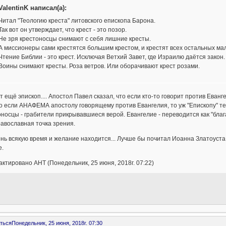
ValentinK написал(а):
Читал "Теологию креста" литовского епископа Барона.
Так вот он утверждает, что крест - это позор.
Не зря крестоносцы снимают с себя лишние кресты.
А миссионеры сами крестятся большим крестом, и крестят всех остальных ма
Чтение Библии - это крест. Исключая Ветхий Завет, где Израилю даётся закон.
Воины снимают кресты. Роза ветров. Или оборачивают крест розами.
т ещё эпископ.... Апостол Павел сказал, что если кто-то говорит против Еванг
то если АНАФЕМА апостолу говорящему против Евангелия, то уж "Епископу" те
носцы - грабители прикрывавшиеся верой. Евангелие - переводится как "блага
авославная точка зрения.
нь всякую время и желание находится... Лучше бы почитал Иоанна Златоуста 
е.
ктировано AHT (Понедельник, 25 июня, 2018г. 07:22)
ться
Понедельник, 25 июня, 2018г. 07:30