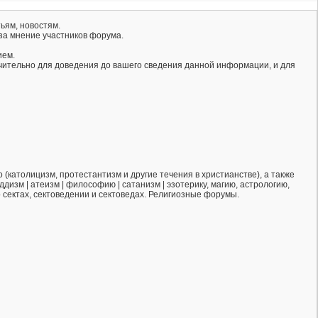
ьям, новостям.
за мнение участников форума.
ием.
ючительно для доведения до вашего сведения данной информации, и для
(католицизм, протестантизм и другие течения в христианстве), а также
ддизм | атеизм | философию | сатанизм | эзотерику, магию, астрологию,
о сектах, сектоведении и сектоведах. Религиозные форумы.