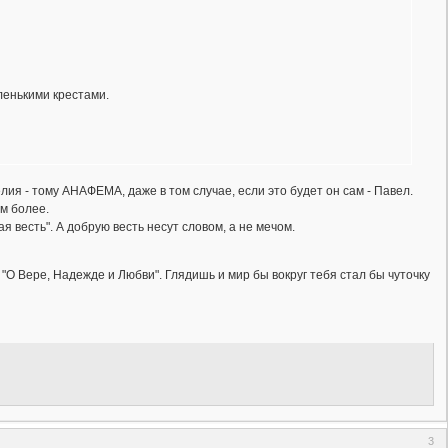
ленькими крестами.
елия - тому АНАФЕМА, даже в том случае, если это будет он сам - Павел.
м более.
я весть". А добрую весть несут словом, а не мечом.
"О Вере, Надежде и Любви". Глядишь и мир бы вокруг тебя стал бы чуточку
3