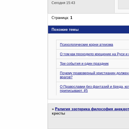
Сегодня 15:43
Страница:
1
Похожие темы
Психологические корни атеизма
О том как проходило крещение на Руси и 
Три события и один праздник
Почему правоверный христианин должен
врагов?
О Православии без фантазий и бреда, к
приписывают. #5
»
Религия эзотерика философия анекдо
кресты