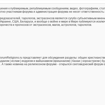
ения к публикуемым, републикуемым сообщениям, видео, фотографиям, стат
тно участникам форума и администрация форума не несет ответственность 
предсказателей, тарологов, экстрасенсов является сугубо субъективным мнен
 Украине, США, Беларуси, и вообще о войне и мире в Мире публикуются искл
рочеств и прогнозов от экстрасенсов, магов, астрологов, тарологов.
orumReligions.ru представляет для обсуждения разделы: общее христианство 
удаизм | ислам | индуизм и вайшнавизм (кришнаизм) | бахаи | зороастризм | бу
е. А также новинка на религиозном форуме - открылся сектоведческий форум 