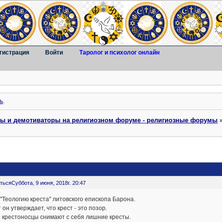
гистрация
Войти
Таролог и психолог онлайн
ь
.
ты и демотиваторы на религиозном форуме - религиозные форумы
ться
Суббота, 9 июня, 2018г. 20:47
"Теологию креста" литовского епископа Барона.
т он утверждает, что крест - это позор.
 крестоносцы снимают с себя лишние кресты.