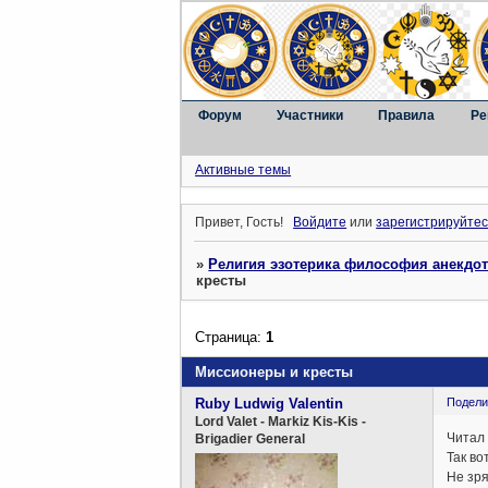
Форум
Участники
Правила
Ре
Активные темы
Привет, Гость!
Войдите
или
зарегистрируйтес
»
Религия эзотерика философия анекдо
кресты
Страница:
1
Миссионеры и кресты
Ruby Ludwig Valentin
Подели
Lord Valet - Markiz Kis-Kis -
Читал 
Brigadier General
Так во
Не зря