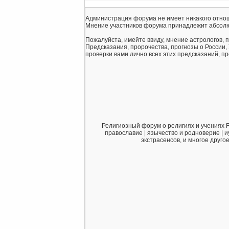
Администрация форума не имеет никакого отнош
Мнение участников форума принадлежит абсолю
Пожалуйста, имейте ввиду, мнение астрологов, 
Предсказания, пророчества, прогнозы о России,
проверки вами лично всех этих предсказаний, про
Религиозный форум о религиях и учениях F
православие | язычество и родноверие | и
экстрасенсов, и многое друго