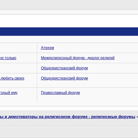
Атеизм
не только
Межрелигиозный форум - диалог религий
Общехристианский форум
 любить своих
Общехристианский форум
оторый ему
Православный форум
ты и демотиваторы на религиозном форуме - религиозные форумы