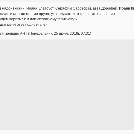
й Радонежский, Иоанн Златоуст, Серафим Саровский, авва Дорофей, Иоанн К
ская, и многие многие другие утверждают, что крест - это спасение.
удем верить? Им или литовскому "епископу"?
для меня ответ однозначен.
ктировано AHT (Понедельник, 25 июня, 2018г. 07:31)