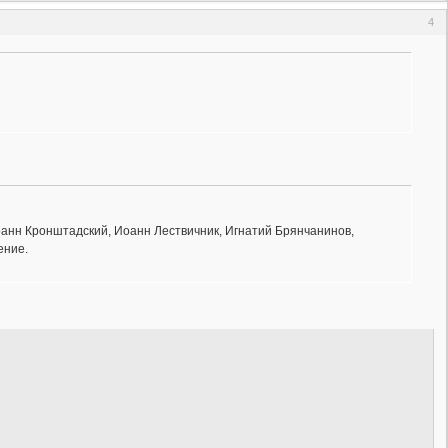
4
анн Кронштадский, Иоанн Лествичник, Игнатий Брянчанинов,
ение.