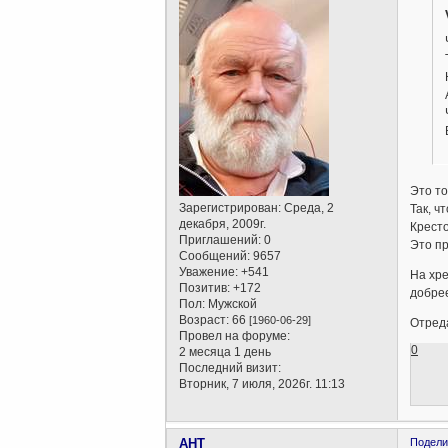
Это то
Зарегистрирован
: Среда, 2
Так, ч
декабря, 2009г.
Кресто
Приглашений:
0
Это пр
Сообщений:
9657
Уважение:
+541
На хре
Позитив:
+172
добре
Пол:
Мужской
Возраст:
66
[1960-06-29]
Отреда
Провел на форуме:
0
2 месяца 1 день
Последний визит:
Вторник, 7 июля, 2026г. 11:13
AHT
Подели