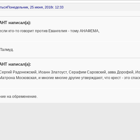
ться
Понедельник, 25 июня, 2018г. 12:33
AHT написал(а):
если кто-то говорит против Евангелия - тому АНАФЕМА,
Талмуд.
AHT написал(а):
Сергий Радонежский, Иоанн Златоуст, Серафим Саровский, авва Дорофей, Ио
Матрона Московская, и многие многие другие утверждают, что крест - это спас
ние на обременение.