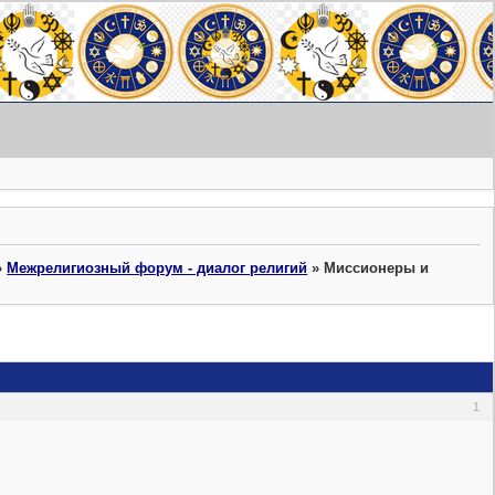
»
Межрелигиозный форум - диалог религий
»
Миссионеры и
1