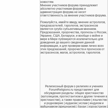
новостям.
Мнение участников форума принадлежит
абсолютно участникам форума и
администрация форума не несет
ответственность за мнение участников форума.
Пожалуйста, имейте ввиду, мнение астрологов,
предсказателей, тарологов, экстрасенсов
является сугубо субъективным мнением.
Предсказания, пророчества, прогнозы о России,
Украине, США, Беларуси, и вообще о войне и
мире в Мире публикуются исключительно для
доведения до вашего сведения данной
информации, и для проверки вами лично всех
этих предсказаний, пророчеств и прогнозов от
экстрасенсов, магов, астрологов, тарологов.
Религиозный форум о религиях и учениях
ForumReligions.ru представляет для
обсуждения разделы: общее христианство
(католицизм, протестантизм и другие течения в
христианстве), а также православие | язычество
и родноверие | иудаизм | ислам | индуизм и
вайшнавизм (кришнаизм) | бахаи | зороастризм |