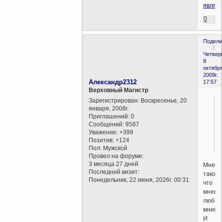
являе
0
Подели
2
Четверг
8
октября
2009г.
Александр2312
17:57
Верховный Магистр
Зарегистрирован
: Воскресенье, 20
января, 2008г.
Приглашений:
0
Сообщений:
9587
Уважение:
+399
Позитив:
+124
Пол:
Мужской
Провел на форуме:
3 месяца 27 дней
Мнени
Последний визит:
таково
Понедельник, 22 июня, 2026г. 00:31
что
мнени
любы
мнимы
И