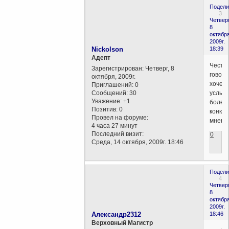
Подели
3
Четверг
8
октября
2009г.
Nickolson
18:39
Aдепт
Честн
Зарегистрирован
: Четверг, 8
говоря
октября, 2009г.
хочет
Приглашений:
0
Сообщений:
30
услыш
Уважение:
+1
более
Позитив:
0
конкр
Провел на форуме:
мнени
4 часа 27 минут
Последний визит:
0
Среда, 14 октября, 2009г. 18:46
Подели
4
Четверг
8
октября
2009г.
Александр2312
18:46
Верховный Магистр