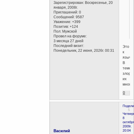
Зарегистрирован
: Воскресенье, 20
января, 2008г.
Приглашений:
0
Сообщений:
9587
Уважение:
+399
Позитив:
+124
Пол:
Мужской
Провел на форуме:
3 месяца 27 дней
Последний визит:
Это
Понедельник, 22 июня, 2026г. 00:31
к
язычн
В
теме
злора
их
много.
0
Подели
5
Четверг
8
октября
2009г.
Василий
20:04