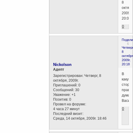
8
октябр
2009г.
20:05)
0
Подели
6
Четверг
8
октября
2009г.
Nickolson
20:18
Aдепт
В
Зарегистрирован
: Четверг, 8
какую
октября, 2009г.
сторо
Приглашений:
0
Сообщений:
30
прави
Уважение:
+1
думат
Позитив:
0
Васил
Провел на форуме:
0
4 часа 27 минут
Последний визит:
Среда, 14 октября, 2009г. 18:46