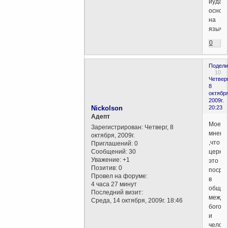
иудаи
основ
на
язычес
0
Подели
10
Четверг
8
октября
2009г.
Nickolson
20:23
Aдепт
Мое
Зарегистрирован
: Четверг, 8
мнени
октября, 2009г.
,что
Приглашений:
0
Сообщений:
30
церко
Уважение:
+1
это
Позитив:
0
посре
Провел на форуме:
в
4 часа 27 минут
общен
Последний визит:
между
Среда, 14 октября, 2009г. 18:46
богом
и
челове