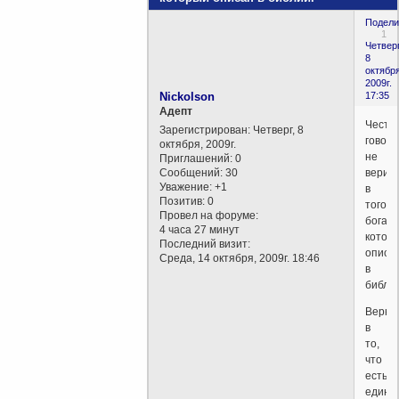
Подели
1
Четверг
8
октября
2009г.
Nickolson
17:35
Aдепт
Честн
Зарегистрирован
: Четверг, 8
говоря
октября, 2009г.
не
Приглашений:
0
Сообщений:
30
верил
Уважение:
+1
в
Позитив:
0
того
Провел на форуме:
бога
4 часа 27 минут
котор
Последний визит:
описа
Среда, 14 октября, 2009г. 18:46
в
библии
Верю
в
то,
что
есть
едина