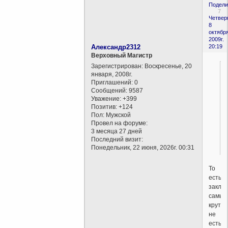
Подели
7
Четверг
8
октября
2009г.
Александр2312
20:19
Верховный Магистр
Зарегистрирован
: Воскресенье, 20
января, 2008г.
Приглашений:
0
Сообщений:
9587
Уважение:
+399
Позитив:
+124
Пол:
Мужской
Провел на форуме:
3 месяца 27 дней
Последний визит:
Понедельник, 22 июня, 2026г. 00:31
То
есть,
закля
самые
крутые
не
есть