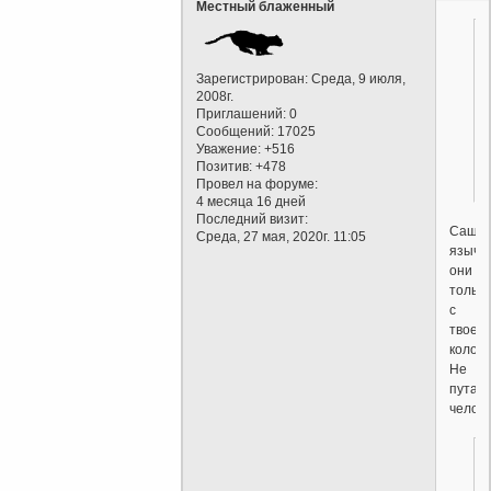
Местный блаженный
Зарегистрирован
: Среда, 9 июля,
2008г.
Приглашений:
0
Сообщений:
17025
Уважение:
+516
Позитив:
+478
Провел на форуме:
4 месяца 16 дней
Последний визит:
Саша,
Среда, 27 мая, 2020г. 11:05
язычн
они
только
с
твоей
колоко
Не
путай
челове