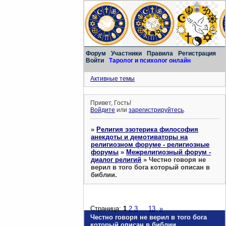
Форум
Участники
Правила
Регистрация
Войти
Таролог и психолог онлайн
Активные темы
Привет, Гость!
Войдите
или
зарегистрируйтесь
.
»
Религия эзотерика философия
анекдоты и демотиваторы на
религиозном форуме - религиозные
форумы
»
Межрелигиозный форум -
диалог религий
»
Честно говоря не
верил в того бога который описан в
библии.
Страница:
1
2
3
…
13
»
Честно говоря не верил в того бога
который описан в библии.