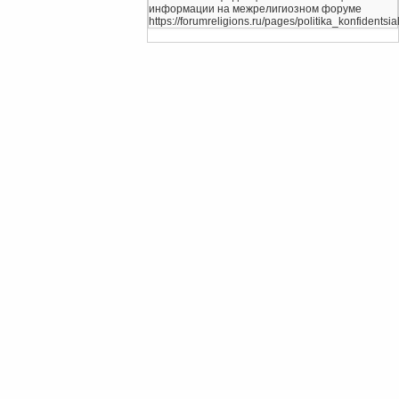
информации на межрелигиозном форуме
https://forumreligions.ru/pages/politika_konfidentsial