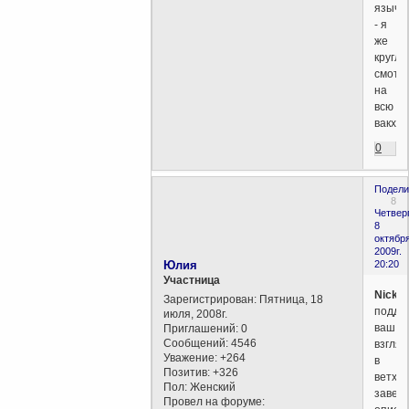
языче
- я
же
кругло
смотр
на
всю
вакха
0
Подели
8
Четверг
8
октября
2009г.
Юлия
20:20
Участница
Nickol
Зарегистрирован
: Пятница, 18
подде
июля, 2008г.
ваш
Приглашений:
0
Сообщений:
4546
взгляд
Уважение:
+264
в
Позитив:
+326
ветхо
Пол:
Женский
завет
Провел на форуме: