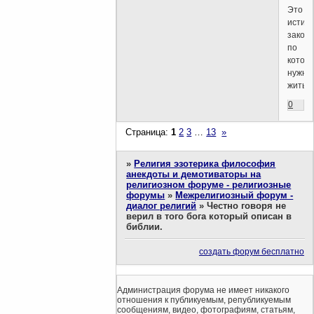
Это
истин
закон
по
котор
нужно
жить?
0
Страница:
1
2
3
…
13
»
»
Религия эзотерика философия
анекдоты и демотиваторы на
религиозном форуме - религиозные
форумы
»
Межрелигиозный форум -
диалог религий
»
Честно говоря не
верил в того бога который описан в
библии.
создать форум бесплатно
Администрация форума не имеет никакого
отношения к публикуемым, републикуемым
сообщениям, видео, фотографиям, статьям,