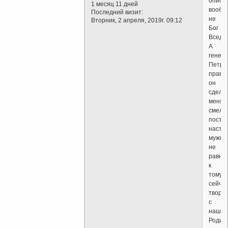
описа
1 месяц 11 дней
вообщ
Последний визит:
не
Вторник, 2 апреля, 2019г. 09:12
Бог
Вседе
А
генер
Петро
прав,
он
сдела
меня
смелы
посту
насто
мужик
не
равно
к
тому,ч
сейча
творя
с
нашей
Родин