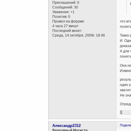
Приглашений:
0
Сообщений:
30
Уважение:
+1
Позитив:
0
Провел на форуме:
что вт
4 часа 27 минут
полити
Последний визит:
Среда, 14 октября, 2009г. 18:46
Таких 
И. Одн
доказа
А для 
понятн
Она не
Извиня
резуль
один у
хватит
Не зна
Отреда
0
Александр2312
Подели
Верховный Магистр