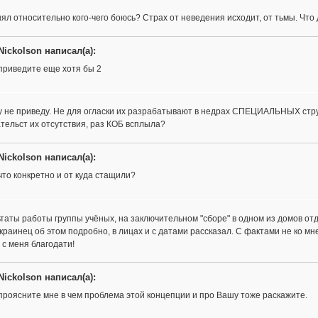
ял относительно кого-чего боюсь? Страх от неведения исходит, от тьмы. Что 
Nickolson написал(а):
приведите еще хотя бы 2
у не приведу. Не для огласки их разрабатывают в недрах СПЕЦИАЛЬНЫХ стру
тельст их отсутствия, раз КОБ всплыла?
Nickolson написал(а):
что конкретно и от куда стащили?
таты работы группы учёных, на заключительном "сборе" в одном из домов отды
краинец об этом подробно, в лицах и с датами рассказал. С фактами не ко мне,
 с меня благодати!
Nickolson написал(а):
проясните мне в чем проблема этой концепции и про Вашу тоже раскажите.