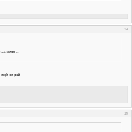
24
да меня ...
 ещё не рай.
25