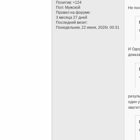
Позитив:
+124
Пол:
Мужской
Не пон
Провел на форуме:
3 месяца 27 дней
Последний визит:
Понедельник, 22 июня, 2026г. 00:31
И Одн
доказа
резуль
один у
хватит