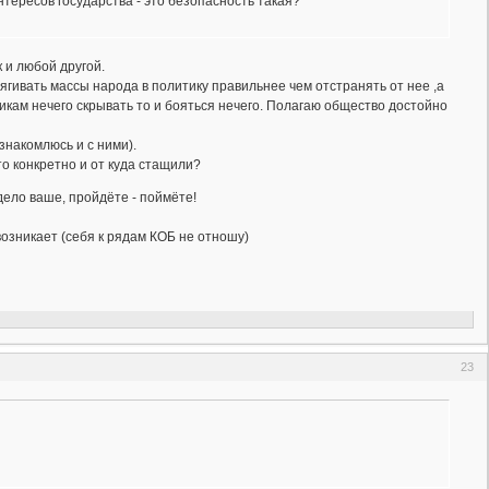
ересов государства - это безопасность такая?
к и любой другой.
ягивать массы народа в политику правильнее чем отстранять от нее ,а
икам нечего скрывать то и бояться нечего. Полагаю общество достойно
знакомлюсь и с ними).
о конкретно и от куда стащили?
ело ваше, пройдёте - поймёте!
возникает (себя к рядам КОБ не отношу)
23