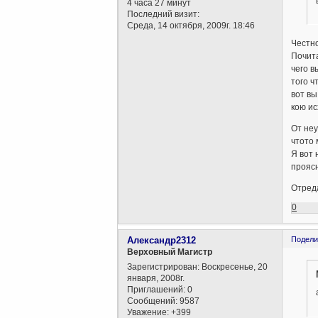
4 часа 27 минут
Последний визит:
Среда, 14 октября, 2009г. 18:46
Честно
Почита
чего в
того ч
вот вы
кою ис
От неу
чтото 
Я вот 
проясн
Отреда
0
Александр2312
Подели
Верховный Магистр
Зарегистрирован
: Воскресенье, 20
января, 2008г.
Приглашений:
0
Сообщений:
9587
Уважение:
+399