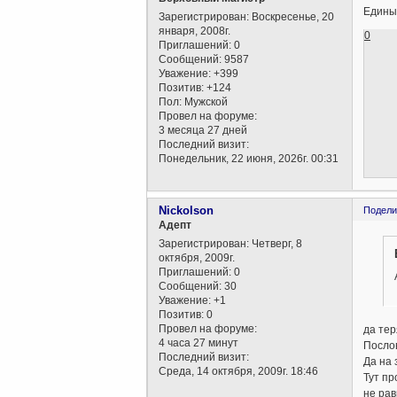
Единый
Зарегистрирован
: Воскресенье, 20
января, 2008г.
0
Приглашений:
0
Сообщений:
9587
Уважение:
+399
Позитив:
+124
Пол:
Мужской
Провел на форуме:
3 месяца 27 дней
Последний визит:
Понедельник, 22 июня, 2026г. 00:31
Nickolson
Подели
Aдепт
Зарегистрирован
: Четверг, 8
октября, 2009г.
Приглашений:
0
Сообщений:
30
Уважение:
+1
Позитив:
0
Провел на форуме:
да тер
4 часа 27 минут
Послов
Последний визит:
Да на 
Среда, 14 октября, 2009г. 18:46
Тут пр
не рав