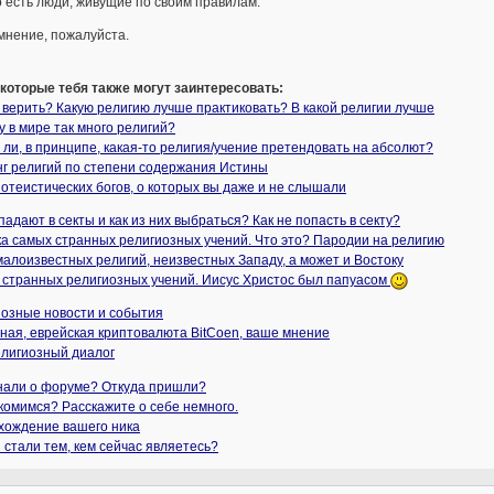
 есть люди, живущие по своим правилам.
мнение, пожалуйста.
 которые тебя также могут заинтересовать:
 верить? Какую религию лучше практиковать? В какой религии лучше
 в мире так много религий?
ли, в принципе, какая-то религия/учение претендовать на абсолют?
нг религий по степени содержания Истины
отеистических богов, о которых вы даже и не слышали
падают в секты и как из них выбраться? Как не попасть в секту?
а самых странных религиозных учений. Что это? Пародии на религию
малоизвестных религий, неизвестных Западу, а может и Востоку
 странных религиозных учений. Иисус Христос был папуасом
иозные новости и события
ная, еврейская криптовалюта BitCoen, ваше мнение
лигиозный диалог
знали о форуме? Откуда пришли?
комимся? Расскажите о себе немного.
хождение вашего ника
 стали тем, кем сейчас являетесь?