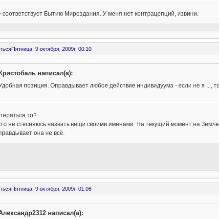
 соответствует Бытию Мироздания. У меня нет контрацепций, извини.
ться
Пятница, 9 октября, 2009г. 00:10
Кристобаль написал(а):
Удобная позиция. Оправдывает любое действие индивидуума - если не я ..., тог
 теряться то?
то не стесняюсь назвать вещи своими именами. На текущий момент на Земле
правдывает она не всё.
ться
Пятница, 9 октября, 2009г. 01:06
Александр2312 написал(а):