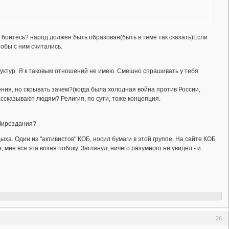
ы боитесь? народ должен быть образован(быть в теме так сказать)Если
тобы с ним считались.
уктур. Я к таковым отношений не имею. Смешно спрашивать у тебя
ния, но скрывать зачем?(когда была холодная война против России,
ссказывают людям? Религия, по сути, тоже концепция.
 Мироздания?
ха. Один из "активистов" КОБ, носил бумаги в этой группе. На сайте КОБ
 мне вся эта возня побоку. Заглянул, ничего разумного не увидел - и
26