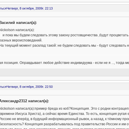
ться
Четверг, 8 октября, 2009г. 22:13
Василий написал(а):
Nickolson написал(а):
и пока мы будем следовать этому закону ростовщичества ,будут процветать
разных вероисповеданий.
На текущий момент расклад такой: не будем следовать мы - будут следовать 
я позиция. Оправдывает любое действие индивидуума - если не я ..., тогда мен
ться
Четверг, 8 октября, 2009г. 22:50
Александр2312 написал(а):
Nickolson написал(а):пример бреда из коб?Концепция. Это с родни контрац
(времени Иисуса Христа), а сейчас время Единства. То есть, концепция ругая
Россию не вперёд, в будущий информационный рывок, а назад, к тёмному прош
безопасность? Концепция разрабатывалась под правительство России и им отв