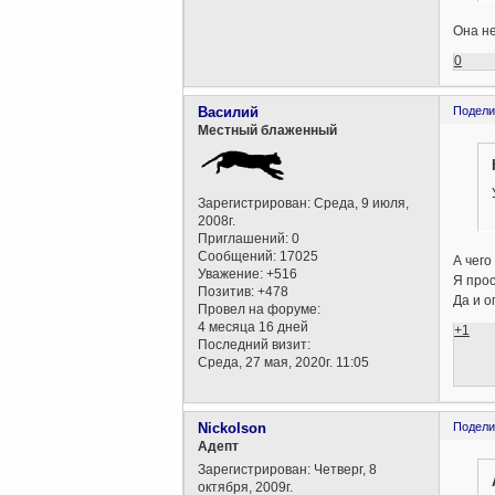
Она не
0
Василий
Подели
Местный блаженный
Зарегистрирован
: Среда, 9 июля,
2008г.
Приглашений:
0
Сообщений:
17025
А чего
Уважение:
+516
Я прос
Позитив:
+478
Да и о
Провел на форуме:
4 месяца 16 дней
+1
Последний визит:
Среда, 27 мая, 2020г. 11:05
Nickolson
Подели
Aдепт
Зарегистрирован
: Четверг, 8
октября, 2009г.