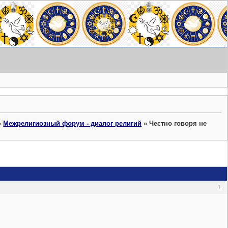
»
Межрелигиозный форум - диалог религий
»
Честно говоря не
1