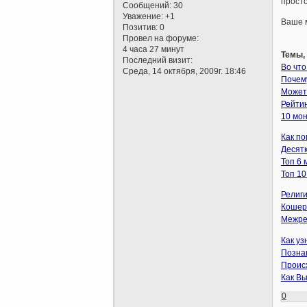
просто
Сообщений:
30
Уважение:
+1
Ваше 
Позитив:
0
Провел на форуме:
4 часа 27 минут
Темы,
Последний визит:
Во что
Среда, 14 октября, 2009г. 18:46
Почему
Может 
Рейти
10 мон
Как по
Десятк
Топ 6 
Топ 10
Религ
Кошер
Межре
Как у
Позна
Проис
Как Вы
0