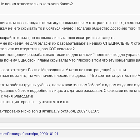
Не понял относительно кого-чего боюсь?
ягивать массы народа в политику правильнее чем отстранять от нее ,а чего в
кам нечего скрывать то и бояться нечего. Полагаю общество достойно того ч
разработок тьма, но всплыла лишь та, кою исхитрились стащить
у не приведу. Не для огласки их разрабатывают в недрах СПЕЦИАЛЬНЫХ стр
тельств их отсутствия, раз КОБ всплыла?
чего концепции разрабатывают если не для огласки? понятно что для управле
а почему США свои планы скрывала) Что плохого в том что эту концепцию ра
 соответствует Бытию Мироздания. У меня нет контрацепций, извини.
ться не за что, ты мне ничего плохого не сделал. Что соответствует Бытию
таты работы группы учёных, на заключительном "сборе" в одном из домов отды
краинец об этом подробно, в лицах и с датами рассказал. С фактами не ко мне,
 с меня благодати!
л этого ,интересно..... уточню что и как.
ктировано Nickolson (Пятница, 9 октября, 2009г. 01:07)
ться
Пятница, 9 октября, 2009г. 01:21