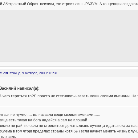
 Абстрактный Образ психики, его строит лишь РАЗУМ. А концепции создаются
ться
Пятница, 9 октября, 2009г. 01:31
Василий написал(а):
А чего теряться то?Я просто не стесняюсь назвать вещи своими именами. На
яться не нужно...... вы назвали вещи своими именами.......
ица есть такая на бога надейся а сам не плошай
земле не рай ,но если не стремиться делать жизнь лучше ,а ждать пока за нас
облема в том что(в пределах страны хотя бы) если начнет менять жизнь к лучш
ные силы.