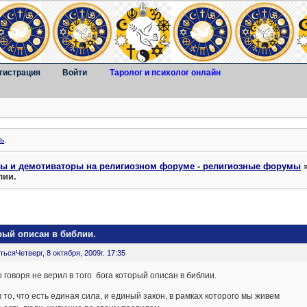
гистрация
Войти
Таролог и психолог онлайн
ь
.
ты и демотиваторы на религиозном форуме - религиозные форумы
лии.
орый описан в библии.
ться
Четверг, 8 октября, 2009г. 17:35
 говоря не верил в того бога который описан в библии.
 то, что есть единая сила, и единый закон, в рамках которого мы живем