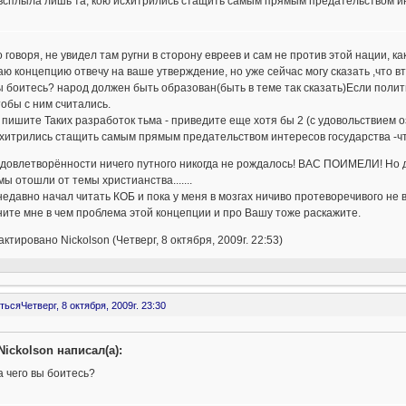
всплыла лишь та, кою исхитрились стащить самым прямым предательством инт
 говоря, не увидел там ругни в сторону евреев и сам не против этой нации, ка
ю концепцию отвечу на ваше утверждение, но уже сейчас могу сказать ,что вт
ы боитесь? народ должен быть образован(быть в теме так сказать)Если полит
тобы с ним считались.
 пишите Таких разработок тьма - приведите еще хотя бы 2 (с удовольствием о
хитрились стащить самым прямым предательством интересов государства -чт
довлетворённости ничего путного никогда не рождалось! ВАС ПОИМЕЛИ! Но д
мы отошли от темы христианства.......
недавно начал читать КОБ и пока у меня в мозгах ничиво протеворечивого не 
ите мне в чем проблема этой концепции и про Вашу тоже раскажите.
ктировано Nickolson (Четверг, 8 октября, 2009г. 22:53)
ться
Четверг, 8 октября, 2009г. 23:30
Nickolson написал(а):
а чего вы боитесь?