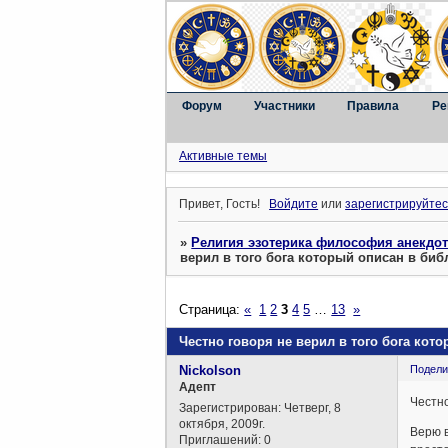
Форум
Участники
Правила
Ре
Активные темы
Привет, Гость!
Войдите
или
зарегистрируйтес
»
Религия эзотерика философия анекдо
верил в того бога который описан в биб
Страница:
«
1
2
3
4
5
…
13
»
Честно говоря не верил в того бога кот
Nickolson
Подели
Aдепт
Честно
Зарегистрирован
: Четверг, 8
октября, 2009г.
Верю в
Приглашений:
0