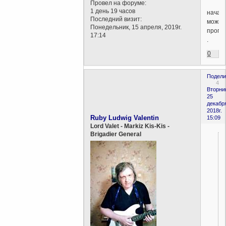
Провел на форуме:
1 день 19 часов
начал
Последний визит:
можно
Понедельник, 15 апреля, 2019г.
пропу
17:14
.
0
Подели
4
Вторни
25
декабр
2018г.
Ruby Ludwig Valentin
15:09
Lord Valet - Markiz Kis-Kis -
Brigadier General