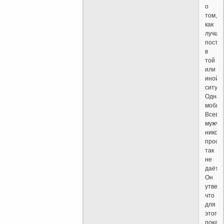
о
том,
как
лучше
посту
в
той
или
иной
ситуац
Однак
мобил
Всевы
мужчи
ником
прост
так
не
даёт.
Он
утверж
что
для
этого
пока