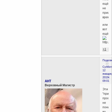
ещё
не
пришл
время.
или
вот
ещё:
+1
Подели
10
Суббот
12
января
2019г.
AHT
09:01
Верховный Магистр
Эти
"прико
прост
не
поним
во