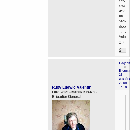
увиди
скольк
дурач
на
этом
форум
типа
Valent
))))
0
Подели
6
Вторни
25
декабр
2018г.
Ruby Ludwig Valentin
15:19
Lord Valet - Markiz Kis-Kis -
Brigadier General