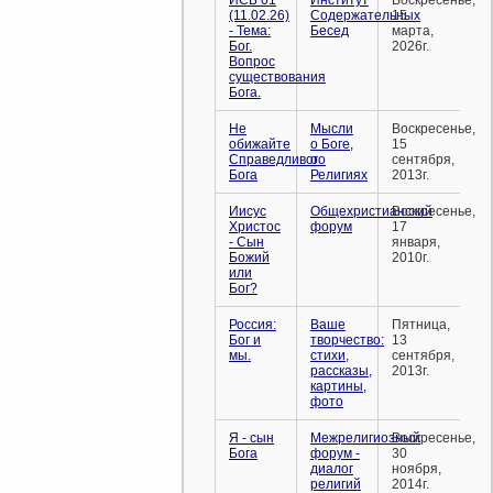
(11.02.26)
Содержательных
15
- Тема:
Бесед
марта,
Бог.
2026г.
Вопрос
существования
Бога.
Не
Мысли
Воскресенье,
обижайте
о Боге,
15
Справедливого
о
сентября,
Бога
Религиях
2013г.
Иисус
Общехристианский
Воскресенье,
Христос
форум
17
- Сын
января,
Божий
2010г.
или
Бог?
Россия:
Ваше
Пятница,
Бог и
творчество:
13
мы.
стихи,
сентября,
рассказы,
2013г.
картины,
фото
Я - сын
Межрелигиозный
Воскресенье,
Бога
форум -
30
диалог
ноября,
религий
2014г.