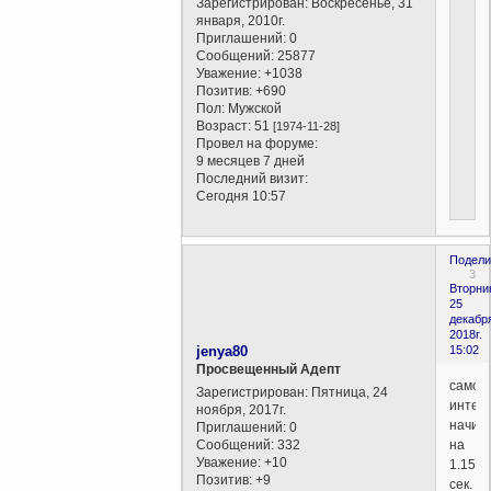
Зарегистрирован
: Воскресенье, 31
января, 2010г.
Приглашений:
0
Сообщений:
25877
Уважение:
+1038
Позитив:
+690
Пол:
Мужской
Возраст:
51
[1974-11-28]
Провел на форуме:
9 месяцев 7 дней
Последний визит:
Сегодня 10:57
Подели
3
Вторни
25
декабр
2018г.
jenya80
15:02
Просвещенный Адепт
самое
Зарегистрирован
: Пятница, 24
интер
ноября, 2017г.
начин
Приглашений:
0
Сообщений:
332
на
Уважение:
+10
1.15.1
Позитив:
+9
сек.