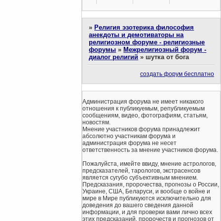
»
Религия эзотерика философия
анекдоты и демотиваторы на
религиозном форуме - религиозные
форумы
»
Межрелигиозный форум -
диалог религий
»
шутка от бога
создать форум бесплатно
Администрация форума не имеет никакого
отношения к публикуемым, републикуемым
сообщениям, видео, фотографиям, статьям,
новостям.
Мнение участников форума принадлежит
абсолютно участникам форума и
администрация форума не несет
ответственность за мнение участников форума.
Пожалуйста, имейте ввиду, мнение астрологов,
предсказателей, тарологов, экстрасенсов
является сугубо субъективным мнением.
Предсказания, пророчества, прогнозы о России,
Украине, США, Беларуси, и вообще о войне и
мире в Мире публикуются исключительно для
доведения до вашего сведения данной
информации, и для проверки вами лично всех
этих предсказаний, пророчеств и прогнозов от