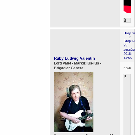
0
Подели
2
Вторни
25
декабр
2018г.
Ruby Ludwig Valentin
14:55
Lord Valet - Markiz Kis-Kis -
прико
Brigadier General
0