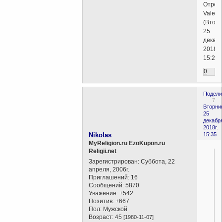
Отред
Valent
(Вторн
25
декабр
2018г.
15:21)
0
Подели
7
Вторни
25
декабр
2018г.
Nikolas
15:35
MyReligion.ru EzoKupon.ru
Religii.net
Зарегистрирован
: Суббота, 22
апреля, 2006г.
Приглашений:
16
Сообщений:
5870
Уважение:
+542
Позитив:
+667
Пол:
Мужской
Возраст:
45
[1980-11-07]