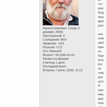
что
вляпали
Когда
придё
время
распл
Зарегистрирован
: Среда, 2
-
декабря, 2009г.
они
Приглашений:
0
пойму
Сообщений:
9657
свой
Уважение:
+541
идиот
Позитив:
+172
Пол:
Мужской
но
Возраст:
66
[1960-06-29]
будет
Провел на форуме:
поздно.
2 месяца 1 день
Бог
Последний визит:
не
Вторник, 7 июля, 2026г. 11:13
тема
для
шуток..
Я
однаж
имел
дурос
пошут