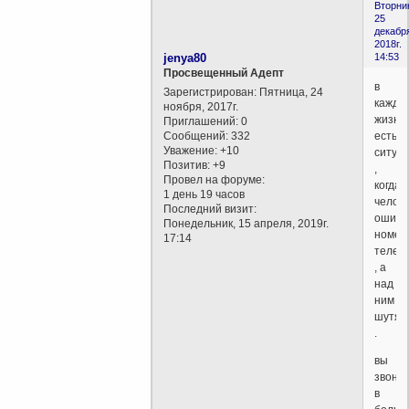
Вторни
25
декабр
2018г.
jenya80
14:53
Просвещенный Адепт
в
Зарегистрирован
: Пятница, 24
каждо
ноября, 2017г.
жизни
Приглашений:
0
Сообщений:
332
есть
Уважение:
+10
ситуа
Позитив:
+9
,
Провел на форуме:
когда
1 день 19 часов
челов
Последний визит:
ошиба
Понедельник, 15 апреля, 2019г.
номер
17:14
телеф
, а
над
ним
шутят
.
вы
звони
в