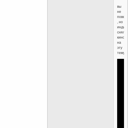
вы
не
повер
, но
индий
сняли
кино
на
эту
тему