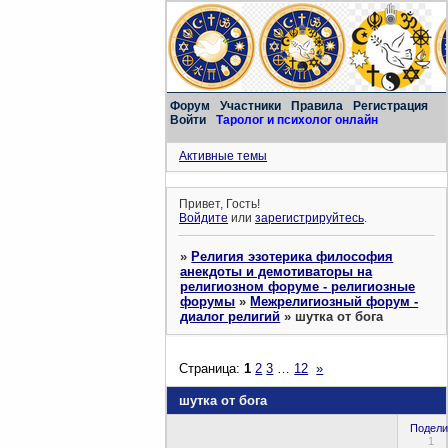
Форум
Участники
Правила
Регистрация
Войти
Таролог и психолог онлайн
Активные темы
Привет, Гость!
Войдите
или
зарегистрируйтесь
.
»
Религия эзотерика философия
анекдоты и демотиваторы на
религиозном форуме - религиозные
форумы
»
Межрелигиозный форум -
диалог религий
»
шутка от бога
Страница:
1
2
3
…
12
»
шутка от бога
Подели
1