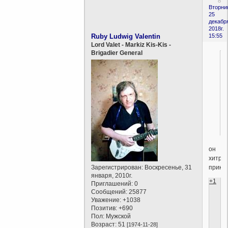
8
Вторни
25
декабр
2018г.
Ruby Ludwig Valentin
15:55
Lord Valet - Markiz Kis-Kis -
Brigadier General
он
хитры
прикол
Зарегистрирован
: Воскресенье, 31
января, 2010г.
+1
Приглашений:
0
Сообщений:
25877
Уважение:
+1038
Позитив:
+690
Пол:
Мужской
Возраст:
51
[1974-11-28]