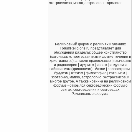
экстрасенсов, магов, астрологов, тарологов.
Религиозный форум о религиях и учениях
ForumReligions.ru представляет для
обсуждения разделы: общее христианство
(католицизм, протестантизм и другие течения в
христианстве), а также православие | язычество
и родноверие | иудаизм | ислам | индуизм и
вайшнавизм (кришнаизм) | бахаи | зороастризм |
буддизм | атеизм | философию | сатанизм |
эзотерику, магию, астрологию, экстрасенсов, и
многое другое. А также новинка на религиозном
форуме - открылся сектоведческий форум о
сектах, сектоведении и сектоведах.
Религиозные форумы.