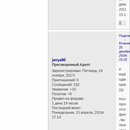
декабр
2018г.
15:13)
0
Подели
5
Вторни
25
декабр
2018г.
jenya80
15:18
Просвещенный Адепт
и
Зарегистрирован
: Пятница, 24
ещё
ноября, 2017г.
один
Приглашений:
0
Сообщений:
332
прико
Уважение:
+10
))))
Позитив:
+9
Провел на форуме:
после
1 день 19 часов
просм
Последний визит:
этого
Понедельник, 15 апреля, 2019г.
фильм
17:14
, вы
легко