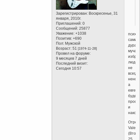
Зарегистрирован
: Воскресенье, 31
.
января, 2010г.
Приглашений:
0
Сообщений:
25877
Уважение:
+1038
психи
Позитив:
+690
сами
Пол:
Мужской
дурачк
Возраст:
51
[1974-11-28]
мучаю
Провел на форуме:
избра
9 месяцев 7 дней
людей
Последний визит:
не
Сегодня 10:57
всегда
ненор
а
евген
будет
прост
и
наколк
Отред
Valent
(Вторн
25