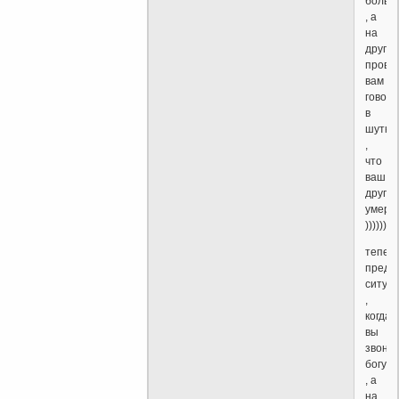
больн
, а
на
друго
прово
вам
говоря
в
шутку
,
что
ваш
друг
умер
))))))
тепер
предс
ситуа
,
когда
вы
звони
богу
, а
на