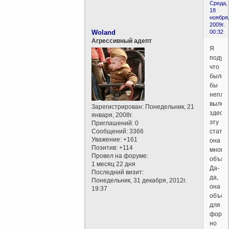
Среда,
18
ноября
2009г.
Woland
00:32
Агрессивный адепт
Я
подум
что
было
бы
непло
вылож
Зарегистрирован
: Понедельник, 21
здесь
января, 2008г.
эту
Приглашений:
0
Сообщений:
3366
статью
Уважение:
+161
она
Позитив:
+114
много
Провел на форуме:
объяс
1 месяц 22 дня
Да-
Последний визит:
да,
Понедельник, 31 декабря, 2012г.
она
19:37
объём
для
форум
но