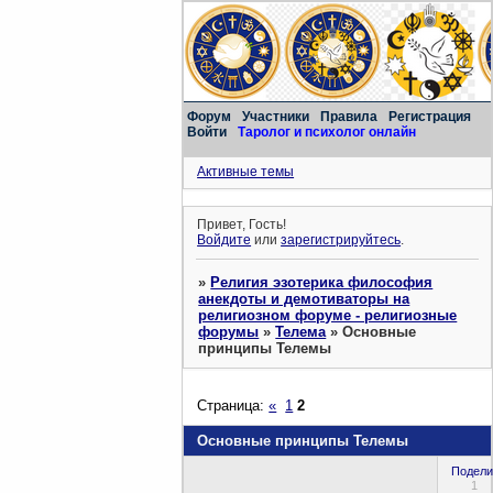
Форум
Участники
Правила
Регистрация
Войти
Таролог и психолог онлайн
Активные темы
Привет, Гость!
Войдите
или
зарегистрируйтесь
.
»
Религия эзотерика философия
анекдоты и демотиваторы на
религиозном форуме - религиозные
форумы
»
Телема
»
Основные
принципы Телемы
Страница:
«
1
2
Основные принципы Телемы
Подели
1