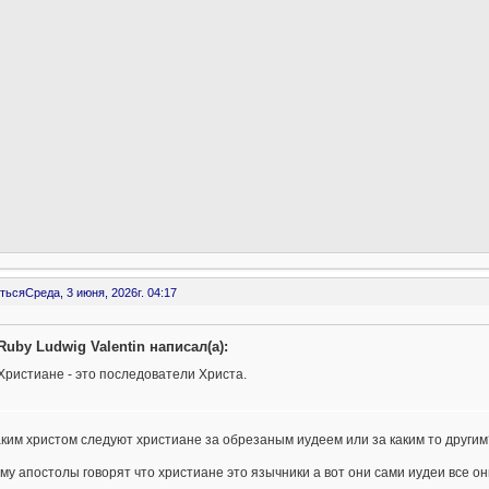
ться
Среда, 3 июня, 2026г. 04:17
Ruby Ludwig Valentin написал(а):
Христиане - это последователи Христа.
аким христом следуют христиане за обрезаным иудеем или за каким то другим
му апостолы говорят что христиане это язычники а вот они сами иудеи все он