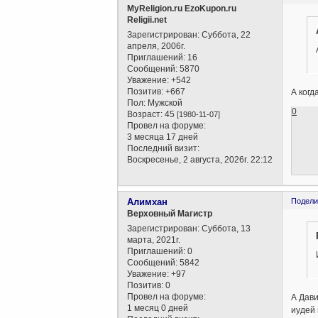
MyReligion.ru EzoKupon.ru
Religii.net
Зарегистрирован
: Суббота, 22
апреля, 2006г.
Приглашений:
16
Сообщений:
5870
Уважение:
+542
Позитив:
+667
А когд
Пол:
Мужской
0
Возраст:
45
[1980-11-07]
Провел на форуме:
3 месяца 17 дней
Последний визит:
Воскресенье, 2 августа, 2026г. 22:12
Алимхан
Подели
Верховный Магистр
Зарегистрирован
: Суббота, 13
марта, 2021г.
Приглашений:
0
Сообщений:
5842
Уважение:
+97
Позитив:
0
Провел на форуме:
А Дави
1 месяц 0 дней
иудей 