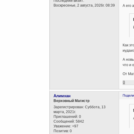
Последний визит:
Воскресенье, 2 августа, 2026г. 08:39
А его 
Как эт
иудаи
А новы
что и 
От Мат
0
Алимхан
Подели
Верховный Магистр
Зарегистрирован
: Суббота, 13
марта, 2021г.
Приглашений:
0
Сообщений:
5842
Уважение:
+97
Позитив:
0