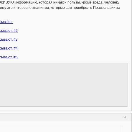
ИВУЮ информацию, которая никакой пользы, кроме вреда, человеку
 кому это интересно знаниями, которые сам приобрел о Православии за
сывают.
сывают. #2
сывают. #3
сывают. #4
сывают. #5
841