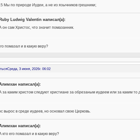
15 Мы по природе Иудеи, а не из язычников грешники;
Ruby Ludwig Valentin написал(а):
А он сам Христос, что значит помазанник.
его помазал и в какую веру?
ться
Среда, 3 июня, 2026г. 06:02
Алимхан написал(а):
А за каким христом следуют христиане за обрезаным иудеем или за каким то 
с вырос в среде иудеев, но основал свою Церковь.
Алимхан написал(а):
А кто его помазал и в какую веру?