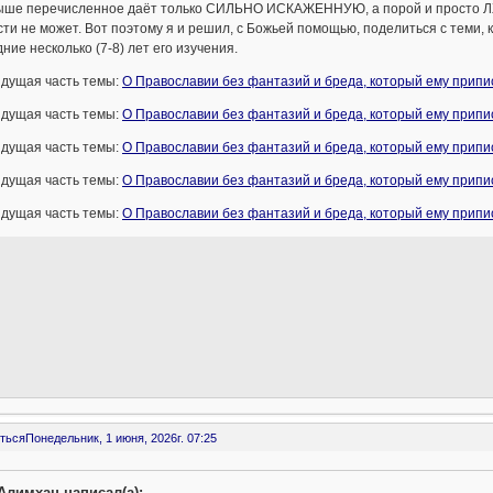
ыше перечисленное даёт только СИЛЬНО ИСКАЖЕННУЮ, а порой и просто ЛЖ
ти не может. Вот поэтому я и решил, с Божьей помощью, поделиться с теми,
ние несколько (7-8) лет его изучения.
дущая часть темы:
О Православии без фантазий и бреда, который ему припи
дущая часть темы:
О Православии без фантазий и бреда, который ему припи
дущая часть темы:
О Православии без фантазий и бреда, который ему припи
дущая часть темы:
О Православии без фантазий и бреда, который ему припи
дущая часть темы:
О Православии без фантазий и бреда, который ему припи
ться
Понедельник, 1 июня, 2026г. 07:25
Алимхан написал(а):