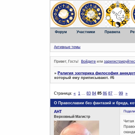
Форум
Участники
Правила
Ре
Активные темы
Привет, Гость!
Войдите
или
зарегистрируйтес
»
Религия эзотерика философия анекдо
который ему приписывают. #6
Страница:
«
1
…
83
84
85
86
87
…
99
»
О Православии без фантазий и бреда, к
AHT
Подели
Верховный Магистр
Читая
Право
сканд