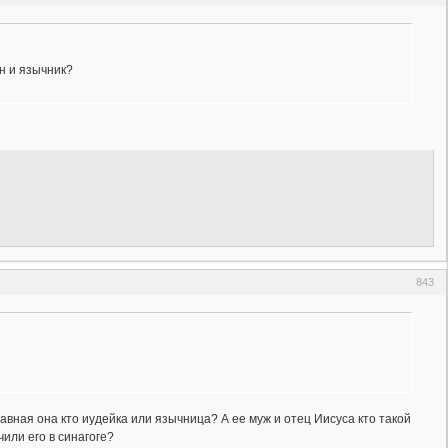
ин и язычник?
843
авная она кто иудейка или язычница? А ее муж и отец Иисуса кто такой
чили его в синагоге?