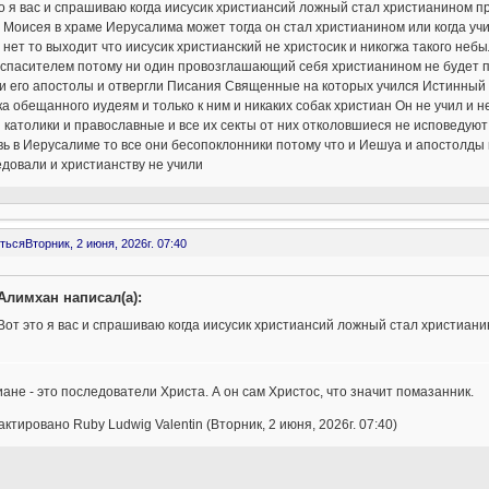
о я вас и спрашиваю когда иисусик христиансий ложный стал христианином п
 Моисея в храме Иерусалима может тогда он стал христианином или когда учи
 нет то выходит что иисусик христианский не христосик и никогжа такого неб
еспасителем потому ни один провозглашающий себя христианином не будет п
 и его апостолы и отвергли Писания Священные на которых учился Истинный 
а обещанного иудеям и только к ним и никаких собак христиан Он не учил и н
 католики и православные и все их секты от них отколовшиеся не исповеду
ь в Иерусалиме то все они бесопоклонники потому что и Иешуа и апостолды в
довали и христианству не учили
ться
Вторник, 2 июня, 2026г. 07:40
Алимхан написал(а):
Вот это я вас и спрашиваю когда иисусик христиансий ложный стал христиан
ане - это последователи Христа. А он сам Христос, что значит помазанник.
ктировано Ruby Ludwig Valentin (Вторник, 2 июня, 2026г. 07:40)