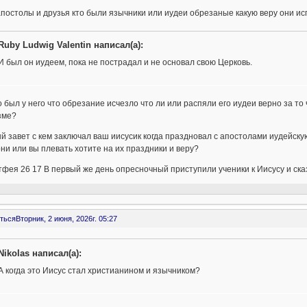
апостолы и друзья кто были язычники или иудеи обрезаные какую веру они и
Ruby Ludwig Valentin написал(а):
И был он иудеем, пока не пострадал и не основал свою Церковь.
о был у него что обрезание исчезло что ли или распяли его иудеи верно за то 
зме?
й завет с кем заключал ваш иисусик когда праздновал с апостолами иудейск
они или вы плевать хотите на их праздники и веру?
фея 26 17 В первый же день опресночный приступили ученики к Иисусу и сказ
ться
Вторник, 2 июня, 2026г. 05:27
Nikolas написал(а):
А когда это Иисус стал христианином и язычником?