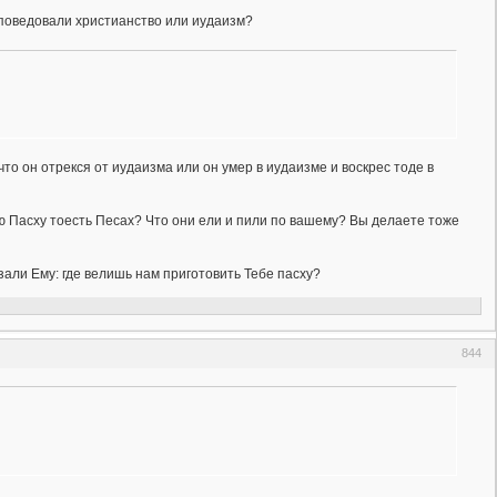
споведовали христианство или иудаизм?
что он отрекся от иудаизма или он умер в иудаизме и воскрес тоде в
ую Пасху тоесть Песах? Что они ели и пили по вашему? Вы делаете тоже
али Ему: где велишь нам приготовить Тебе пасху?
844