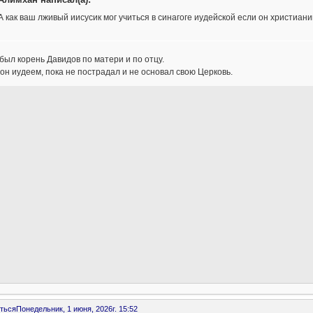
А как ваш лживый иисусик мог учиться в синагоге иудейской если он христиан
был корень Давидов по матери и по отцу.
он иудеем, пока не пострадал и не основал свою Церковь.
ться
Понедельник, 1 июня, 2026г. 15:52