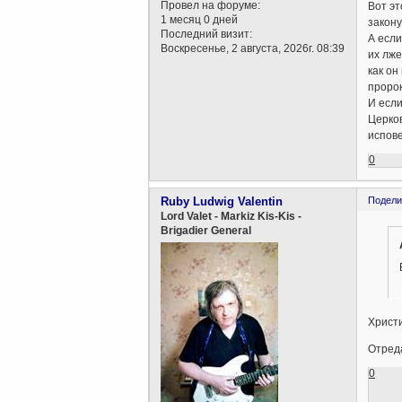
Провел на форуме:
Вот эт
1 месяц 0 дней
закону
Последний визит:
А если
Воскресенье, 2 августа, 2026г. 08:39
их лж
как он
пророк
И если
Церков
испове
0
Ruby Ludwig Valentin
Подели
Lord Valet - Markiz Kis-Kis -
Brigadier General
Христи
Отреда
0