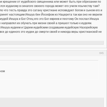
ри крещении от иудейского священника или может быть при обрезании по
лся иудаизму в синагоге своеего города может его учили язычеству там?
ыло что тесть правда это сатану христиане исповедуют богом и сыном его и
ринят настоящим Иешуа бен Йосефом из Нацерета так как оно не верили
иудей Иешуа и Бог Отец его это Бог евреев и пеотому Он послал Иешуа
е направлял их обучать при жизни своей а пришел только к иудеям.
ют Иешуа иудеем и Царем иудейским создавшим иудейскую Назорейскую
се до единого это иудеи до смерти своей и никогда веры христианской не
845
ином