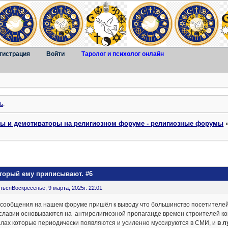
гистрация
Войти
Таролог и психолог онлайн
ь
.
ты и демотиваторы на религиозном форуме - религиозные форумы
оторый ему приписывают. #6
ться
Воскресенье, 9 марта, 2025г. 22:01
 сообщения на нашем форуме пришёл к выводу что большинство посетителе
славии основываются на антирелигиозной пропаганде времен строителей ко
алах которые периодически появляются и усиленно муссируются в СМИ, и
в л