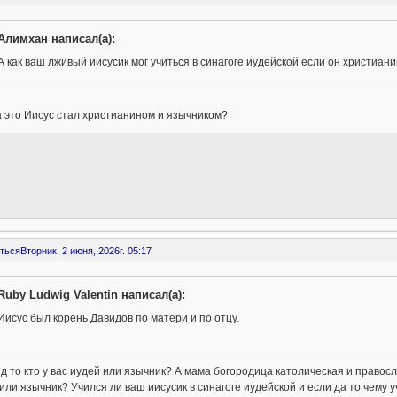
Алимхан написал(а):
А как ваш лживый иисусик мог учиться в синагоге иудейской если он христиан
а это Иисус стал христианином и язычником?
ться
Вторник, 2 июня, 2026г. 05:17
Ruby Ludwig Valentin написал(а):
Иисус был корень Давидов по матери и по отцу.
д то кто у вас иудей или язычник? А мама богородица католическая и правосл
или язычник? Учился ли ваш иисусик в синагоге иудейской и если да то чему у