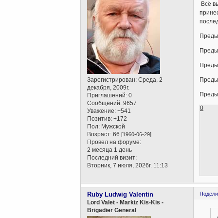
Всё в
принес
послед
Преды
Преды
Преды
Зарегистрирован
: Среда, 2
Преды
декабря, 2009г.
Преды
Приглашений:
0
Сообщений:
9657
0
Уважение:
+541
Позитив:
+172
Пол:
Мужской
Возраст:
66
[1960-06-29]
Провел на форуме:
2 месяца 1 день
Последний визит:
Вторник, 7 июля, 2026г. 11:13
Ruby Ludwig Valentin
Подели
Lord Valet - Markiz Kis-Kis -
Brigadier General