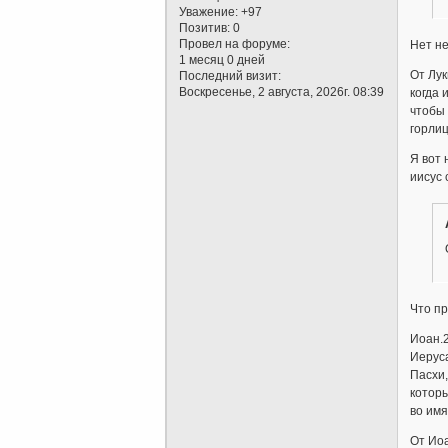
Уважение:
+97
Позитив:
0
Провел на форуме:
Нет не
1 месяц 0 дней
От Лук
Последний визит:
Воскресенье, 2 августа, 2026г. 08:39
когда 
чтобы 
горлиц
Я вот 
иисус 
Что пр
Иоан.2
Иерус
Пасхи,
которы
во имя
От Иоа