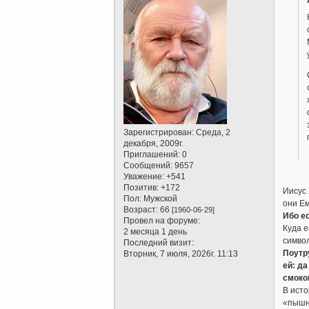
Зарегистрирован
: Среда, 2
декабря, 2009г.
Приглашений:
0
Сообщений:
9657
Уважение:
+541
Позитив:
+172
Иисус 
Пол:
Мужской
они Ем
Возраст:
66
[1960-06-29]
Ибо е
Провел на форуме:
Куда е
2 месяца 1 день
символ
Последний визит:
Поутру
Вторник, 7 июля, 2026г. 11:13
ей: да
смоко
В исто
«пышну