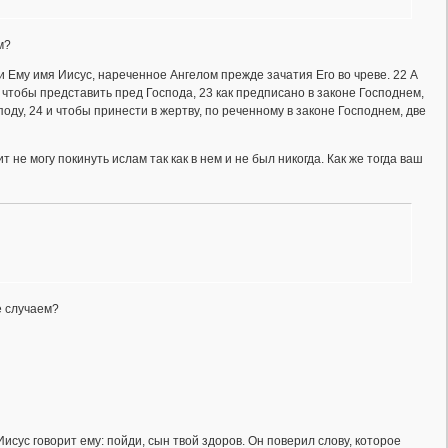
м?
 Ему имя Иисус, нареченное Ангелом прежде зачатия Его во чреве. 22 А
 чтобы представить пред Господа, 23 как предписано в законе Господнем,
ду, 24 и чтобы принести в жертву, по реченному в законе Господнем, две
 не могу покинуть ислам так как в нем и не был никогда. Как же тогда ваш
е случаем?
исус говорит ему: пойди, сын твой здоров. Он поверил слову, которое