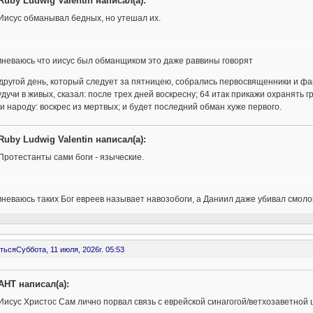
Ruby Ludwig Valentin написал(а):
Иисус обманывал бедных, но утешал их.
мневаюсь что иисус был обманщиком это даже раввины говорят
другой день, который следует за пятницею, собрались первосвященники и фар
дучи в живых, сказал: после трех дней воскресну; 64 итак прикажи охранять гр
и народу: воскрес из мертвых; и будет последний обман хуже первого.
Ruby Ludwig Valentin написал(а):
Протестанты сами боги - языческие.
неваюсь таких Бог евреев называет навозобоги, а Даниил даже убивал смоло
ться
Суббота, 11 июля, 2026г. 05:53
AHT написал(а):
Иисус Христос Сам лично порвал связь с еврейской синагогой/ветхозаветной 