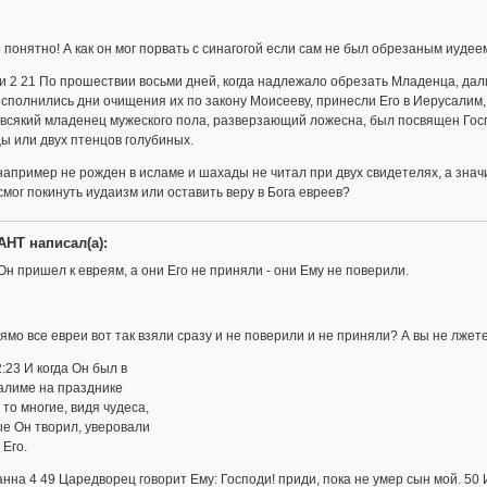
 понятно! А как он мог порвать с синагогой если сам не был обрезаным иудее
и 2 21 По прошествии восьми дней, когда надлежало обрезать Младенца, дали
исполнились дни очищения их по закону Моисееву, принесли Его в Иерусалим,
всякий младенец мужеского пола, разверзающий ложесна, был посвящен Госпо
ы или двух птенцов голубиных.
например не рожден в исламе и шахады не читал при двух свидетелях, а значит
смог покинуть иудаизм или оставить веру в Бога евреев?
AHT написал(а):
Он пришел к евреям, а они Его не приняли - они Ему не поверили.
ямо все евреи вот так взяли сразу и не поверили и не приняли? А вы не лжет
:23 И когда Он был в
алиме на празднике
 то многие, видя чудеса,
е Он творил, уверовали
 Его.
нна 4 49 Царедворец говорит Ему: Господи! приди, пока не умер сын мой. 50 И