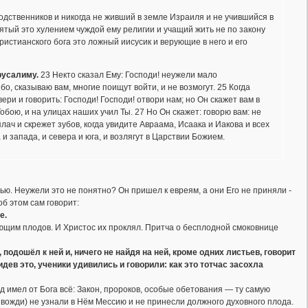
одственников и никогда не живший в земле Израиля и не учившийся в
ятый это хулением чуждой ему религии и учащий жить не по закону
ристианского бога это ложный иисусик и верующие в него и его
ерусалиму.
23 Некто сказал Ему: Господи! неужели мало
о, сказываю вам, многие поищут войти, и не возмогут. 25 Когда
вери и говорить: Господи! Господи! отвори нам; но Он скажет вам в
Тобою, и на улицах наших учил Ты. 27 Но Он скажет: говорю вам: не
лач и скрежет зубов, когда увидите Авраама, Исаака и Иакова и всех
и запада, и севера и юга, и возлягут в Царствии Божием.
ью. Неужели это не понятно? Он пришел к евреям, а они Его не приняли -
б этом сам говорит:
е.
ющим плодов. И Христос их проклял. Притча о бесплодной смоковнице
 подошёл к ней и, ничего не найдя на ней, кроме одних листьев, говорит
идев это, ученики удивились и говорили: как это тотчас засохла
 имел от Бога всё: Закон, пророков, особые обетования — ту самую
вожди) не узнали в Нём Мессию и не принесли должного духовного плода.