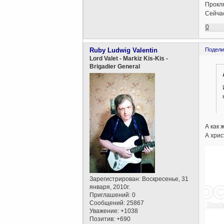
Прокля
Сейчас
0
Ruby Ludwig Valentin
Подели
Lord Valet - Markiz Kis-Kis -
Brigadier General
А как 
А хрис
Зарегистрирован
: Воскресенье, 31
января, 2010г.
Приглашений:
0
Сообщений:
25867
Уважение:
+1038
Позитив:
+690