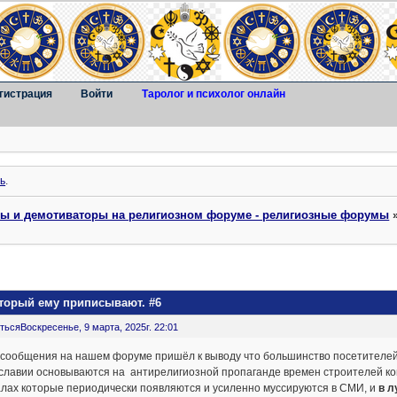
гистрация
Войти
Таролог и психолог онлайн
ь
.
ты и демотиваторы на религиозном форуме - религиозные форумы
оторый ему приписывают. #6
ться
Воскресенье, 9 марта, 2025г. 22:01
 сообщения на нашем форуме пришёл к выводу что большинство посетителе
славии основываются на антирелигиозной пропаганде времен строителей ко
алах которые периодически появляются и усиленно муссируются в СМИ, и
в л