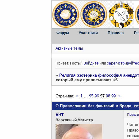
Форум
Участники
Правила
Ре
Активные темы
Привет, Гость!
Войдите
или
зарегистрируйтес
»
Религия эзотерика философия анекдо
который ему приписывают. #6
Страница:
«
1
…
95
96
97
98
99
»
О Православии без фантазий и бреда, к
AHT
Подели
Верховный Магистр
Читая
Право
сканд