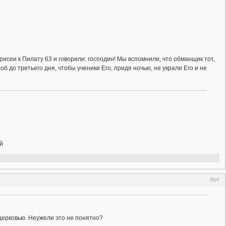
исеи к Пилату 63 и говорили: господин! Мы вспомнили, что обманщик тот,
об до третьего дня, чтобы ученики Его, придя ночью, не украли Его и не
й
964
церковью. Неужели это не понятно?