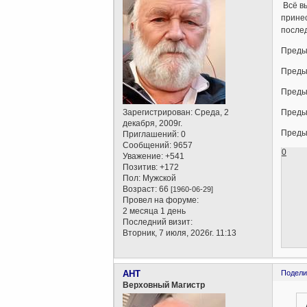
Всё в
принес
послед
Преды
Преды
Преды
Зарегистрирован
: Среда, 2
Преды
декабря, 2009г.
Преды
Приглашений:
0
Сообщений:
9657
0
Уважение:
+541
Позитив:
+172
Пол:
Мужской
Возраст:
66
[1960-06-29]
Провел на форуме:
2 месяца 1 день
Последний визит:
Вторник, 7 июля, 2026г. 11:13
AHT
Подели
Верховный Магистр