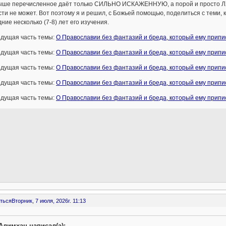
ыше перечисленное даёт только СИЛЬНО ИСКАЖЕННУЮ, а порой и просто ЛЖ
ти не может. Вот поэтому я и решил, с Божьей помощью, поделиться с теми,
ние несколько (7-8) лет его изучения.
дущая часть темы:
О Православии без фантазий и бреда, который ему припи
дущая часть темы:
О Православии без фантазий и бреда, который ему припи
дущая часть темы:
О Православии без фантазий и бреда, который ему припи
дущая часть темы:
О Православии без фантазий и бреда, который ему припи
дущая часть темы:
О Православии без фантазий и бреда, который ему припи
ться
Вторник, 7 июля, 2026г. 11:13
Алимхан написал(а):