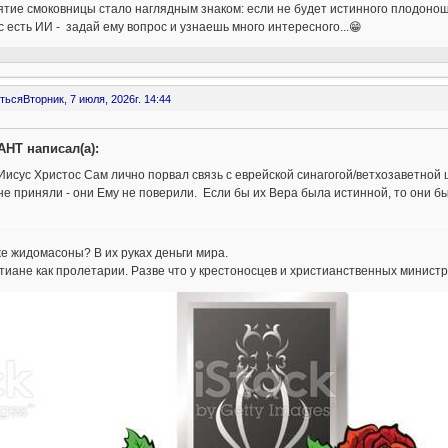
тие смоковницы стало наглядным знаком: если не будет истинного плодонош
 есть ИИ - задай ему вопрос и узнаешь много интересного...😁
ться
Вторник, 7 июля, 2026г. 14:44
AHT написал(а):
Иисус Христос Сам лично порвал связь с еврейской синагогой/ветхозаветной 
не приняли - они Ему не поверили. Если бы их Вера была истинной, то они бы
же жидомасоны? В их руках деньги мира.
тиане как пролетарии. Разве что у крестоносцев и христианственных министро