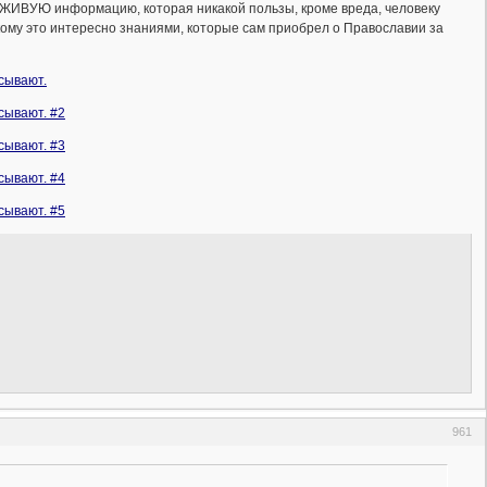
ИВУЮ информацию, которая никакой пользы, кроме вреда, человеку
 кому это интересно знаниями, которые сам приобрел о Православии за
сывают.
сывают. #2
сывают. #3
сывают. #4
сывают. #5
961