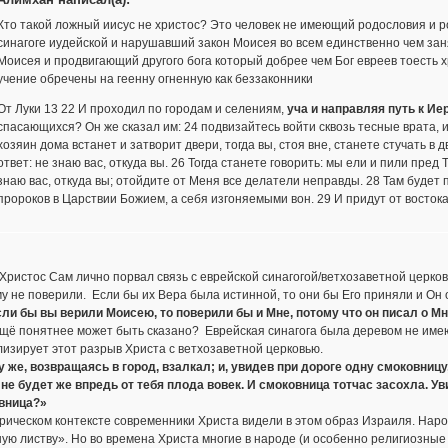
Кто такой ложный иисус не христос? Это человек не имеющий родословия и р
синагоге иудейской и нарушавший закон Моисея во всем единственно чем зан
Моисея и продвигающий другого бога который добрее чем Бог евреев тоесть х
учение обречены на геенну огненную как беззаконники
От Луки 13 22 И проходил по городам и селениям,
уча и направляя путь к И
спасающихся? Он же сказал им: 24 подвизайтесь войти сквозь тесные врата, иб
хозяин дома встанет и затворит двери, тогда вы, стоя вне, станете стучать в д
ответ: не знаю вас, откуда вы. 26 Тогда станете говорить: мы ели и пили пред 
знаю вас, откуда вы; отойдите от Меня все делатели неправды. 28 Там будет п
пророков в Царствии Божием, а себя изгоняемыми вон. 29 И придут от востока 
Христос Сам лично порвал связь с еврейской синагогой/ветхозаветной церков
у не поверили. Если бы их Вера была истинной, то они бы Его приняли и Он о
сли бы вы верили Моисею, то поверили бы и Мне, потому что он писал о Мн
щё понятнее может быть сказано? Еврейская синагога была деревом не име
изирует этот разрыв Христа с ветхозаветной церковью.
 же, возвращаясь в город, взалкал; и, увидев при дороге одну смоковницу,
 не будет же впредь от тебя плода вовек. И смоковница тотчас засохла. Ув
вница?»
рическом контексте современники Христа видели в этом образ Израиля. Народ
ю листву». Но во времена Христа многие в народе (и особенно религиозные 