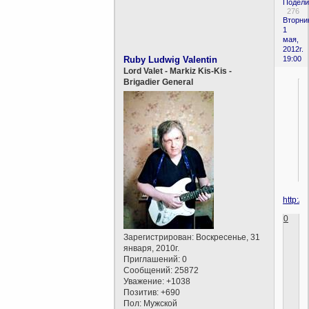
Подели
276
Вторни
1
мая,
2012г.
Ruby Ludwig Valentin
19:00
Lord Valet - Markiz Kis-Kis -
Brigadier General
http:/
0
Зарегистрирован
: Воскресенье, 31
января, 2010г.
Приглашений:
0
Сообщений:
25872
Уважение:
+1038
Позитив:
+690
Пол:
Мужской