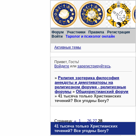
Форум
Участники
Правила
Регистрация
Войти
Таролог и психолог онлайн
Активные темы
Привет, Гость!
Войдите
или
зарегистрируйтесь
.
»
Религия эзотерика философия
анекдоты и демотиваторы на
религиозном форуме - религиозные
форумы
»
Общехристианский форум
»
41 тысяча только Христианских
течений? Все угодны Богу?
Страница:
«
1
…
26
27
28
41 тысяча только Христианских
течений? Все угодны Богу?