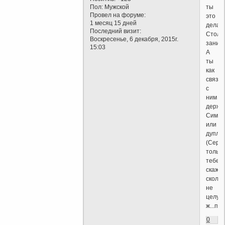
ты
Пол:
Мужской
Провел на форуме:
это
1 месяц 15 дней
делае
Последний визит:
Столо
Воскресенье, 6 декабря, 2015г.
заним
15:03
А
ты
как
связь
с
ним
держи
Симпл
или
дупле
(Серг
только
тебе
скажу:
скольк
не
целуй.
ж...па.
0