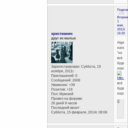
Подели
275
Вторни
1
мая,
2012г.
христианин
16:20
друг из малых
Algebr
напис
"но
всё
будет
Зарегистрирован
: Суббота, 19
хорош
ноября, 2011г.
Приглашений:
0
Сообщений:
2608
всё
Уважение:
+39
будет
Позитив:
+19
хорош
Пол:
Мужской
Провел на форуме:
0
26 дней 9 часов
Последний визит:
Суббота, 15 февраля, 2014г. 08:06