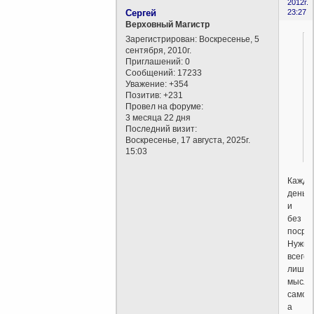
2012г.
Сергей
23:27
Верховный Магистр
Зарегистрирован
: Воскресенье, 5
сентября, 2010г.
Приглашений:
0
Сообщений:
17233
Уважение:
+354
Позитив:
+231
Провел на форуме:
3 месяца 22 дня
Последний визит:
Воскресенье, 17 августа, 2025г.
15:03
Кажды
день
и
без
посред
Нужно
всего
лишь
мысли
самому
а