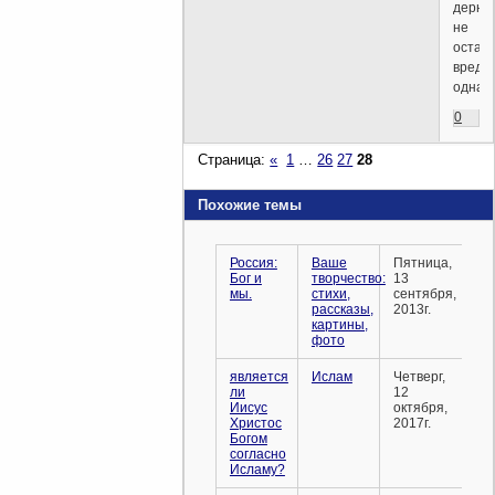
дерне
не
остан
вредно
однако
0
Страница:
«
1
…
26
27
28
Похожие темы
Россия:
Ваше
Пятница,
Бог и
творчество:
13
мы.
стихи,
сентября,
рассказы,
2013г.
картины,
фото
является
Ислам
Четверг,
ли
12
Иисус
октября,
Христос
2017г.
Богом
согласно
Исламу?