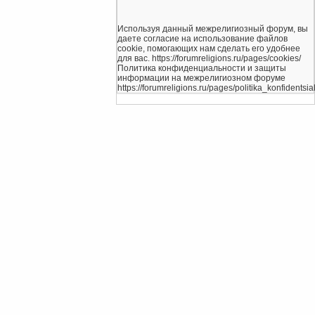
Используя данный межрелигиозный форум, вы
даете согласие на использование файлов
cookie, помогающих нам сделать его удобнее
для вас. https://forumreligions.ru/pages/cookies/
Политика конфиденциальности и защиты
информации на межрелигиозном форуме
https://forumreligions.ru/pages/politika_konfidentsial