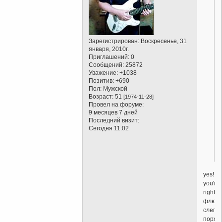
Зарегистрирован
: Воскресенье, 31
января, 2010г.
Приглашений:
0
Сообщений:
25872
Уважение:
+1038
Позитив:
+690
Пол:
Мужской
Возраст:
51
[1974-11-28]
Провел на форуме:
9 месяцев 7 дней
Последний визит:
Сегодня 11:02
yes!
you're
right!
флюге
слегка
поржа