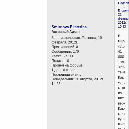
Подели
1
Вторни
21
феврал
2012г.
Smirnova Ekaterina
10:33
Активный Адепт
В
Зарегистрирован
: Пятница, 10
мире
февраля, 2012г.
сущес
Приглашений:
0
Сообщений:
176
41
Уважение:
+1
000
Позитив:
0
только
Провел на форуме:
Христ
1 день 0 часов
течени
Последний визит:
Как
Понедельник, 20 августа, 2012г.
узнать
14:23
какое
из
них
верно
Какие
крите
сущес
выбра