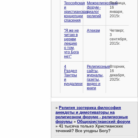
Теософская
Межрелигиозный
Пятница,
и
форум -
16
христианская
диалог
января,
концепции
религий
2015г.
спасения
"Я же не
Атеизм
Четверг,
читаю в
3
церкви
сентября,
лекцию
2015г.
о том,
что Бога
нет"
4
Религиозные
Вторник,
Раздел
сайты,
16
Тантры
журналы,
декабря,
и
газеты,
2025г.
кундалини
видео и
книги
»
Религия эзотерика философия
анекдоты и демотиваторы на
религиозном форуме - религиозные
форумы
»
Общехристианский форум
»
41 тысяча только Христианских
течений? Все угодны Богу?