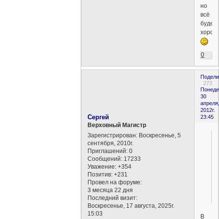
но
всё
будет
хорош
0
Подели
273
Понеде
30
апреля
2012г.
Сергей
23:45
Верховный Магистр
Зарегистрирован
: Воскресенье, 5
сентября, 2010г.
Приглашений:
0
Сообщений:
17233
Уважение:
+354
Позитив:
+231
Провел на форуме:
3 месяца 22 дня
Последний визит:
Воскресенье, 17 августа, 2025г.
15:03
В