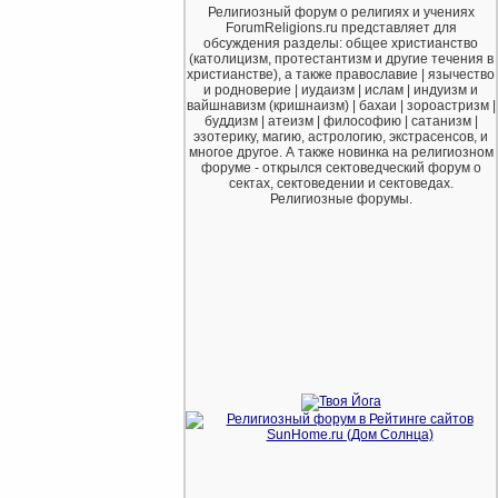
Религиозный форум о религиях и учениях
ForumReligions.ru представляет для
обсуждения разделы: общее христианство
(католицизм, протестантизм и другие течения в
христианстве), а также православие | язычество
и родноверие | иудаизм | ислам | индуизм и
вайшнавизм (кришнаизм) | бахаи | зороастризм |
буддизм | атеизм | философию | сатанизм |
эзотерику, магию, астрологию, экстрасенсов, и
многое другое. А также новинка на религиозном
форуме - открылся сектоведческий форум о
сектах, сектоведении и сектоведах.
Религиозные форумы.