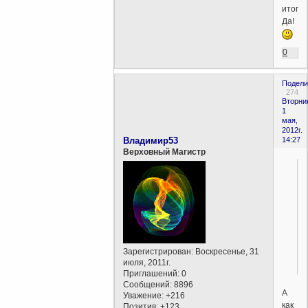
итоге-
Да!
0
Подели
274
Вторни
1
мая,
2012г.
Владимир53
14:27
Верховный Магистр
Зарегистрирован
: Воскресенье, 31
июля, 2011г.
Приглашений:
0
Сообщений:
8896
А
Уважение:
+216
как
Позитив:
+123