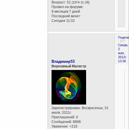
Возраст:
51
[1974-11-28]
Провел на форуме:
9 месяцев 7 дней
Последний визит:
Сегодня 11:02
Подели
277
Среда,
2
мая,
2012г.
Владимир53
13:36
Верховный Магистр
Зарегистрирован
: Воскресенье, 31
июля, 2011г.
Приглашений:
0
Сообщений:
8896
Уважение:
+216