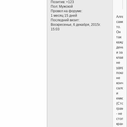
Позитив:
+123
Пол:
Мужской
Провел на форуме:
1 месяц 15 дней
Алгеб
Последний визит:
само
Воскресенье, 6 декабря, 2015г.
то.
15:03
Он
так
кажды
день
и за
клавиа
не
удерж
пока
не
кончи
сало
и
емкост
(Сто
грамм
- не
стоп
кран,