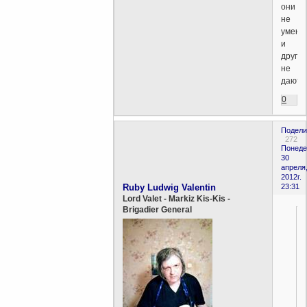
они
не
умеют
и
други
не
дают.
0
Подели
272
Понеде
30
апреля
2012г.
Ruby Ludwig Valentin
23:31
Lord Valet - Markiz Kis-Kis -
Brigadier General