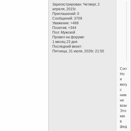
Зарегистрирован
: Четверг, 2
апреля, 2015г.
Приглашений:
0
Сообщений:
3709
Уважение:
+468
Позитив:
+344
Пол:
Мужской
Провел на форуме:
1 месяц 23 дня
Последний визит:
Пятница, 31 июля, 2026г. 21:50
Соглас
Но
я
могу
с
ним
не
взаим
Это
как
в
федер