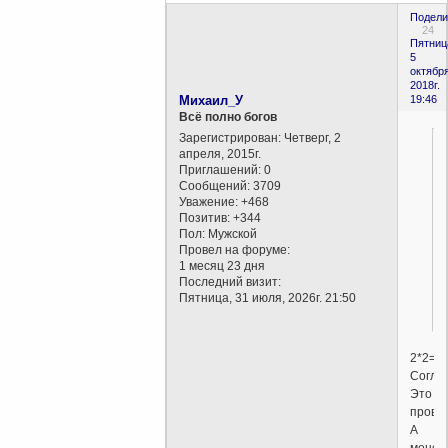
Подели
24
Пятниц
5
октября
2018г.
Михаил_У
19:46
Всё полно богов
Зарегистрирован
: Четверг, 2
апреля, 2015г.
Приглашений:
0
Сообщений:
3709
Уважение:
+468
Позитив:
+344
Пол:
Мужской
Провел на форуме:
1 месяц 23 дня
Последний визит:
Пятница, 31 июля, 2026г. 21:50
2*2=4.
Соглас
Это
прове
А
монот