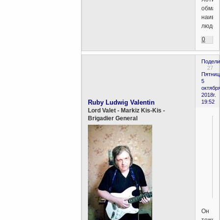
обман
наивн
людей
0
Подели
27
Пятниц
5
октября
2018г.
Ruby Ludwig Valentin
19:52
Lord Valet - Markiz Kis-Kis -
Brigadier General
Он
тоже