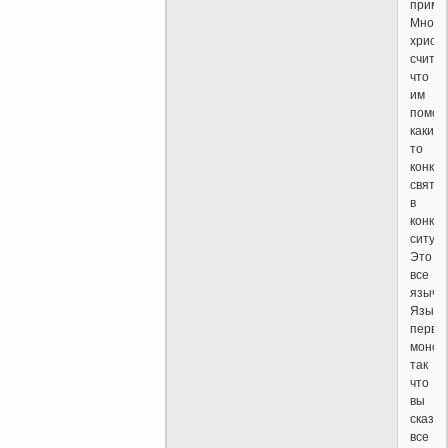
приме
Многи
христи
считаю
что
им
помог
какие-
то
конкр
святы
в
конкр
ситуац
Это
все
язычес
Языче
перви
монот
так
что
вы
сказа
все