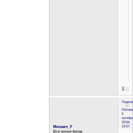
0
Подели
29
Пятниц
5
октября
2018г.
Михаил_У
19:57
Всё полно богов