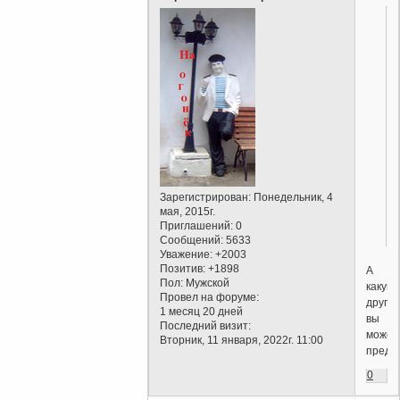
Зарегистрирован
: Понедельник, 4
мая, 2015г.
Приглашений:
0
Сообщений:
5633
Уважение:
+2003
Позитив:
+1898
А
Пол:
Мужской
какую
Провел на форуме:
другу
1 месяц 20 дней
вы
Последний визит:
может
Вторник, 11 января, 2022г. 11:00
предл
0