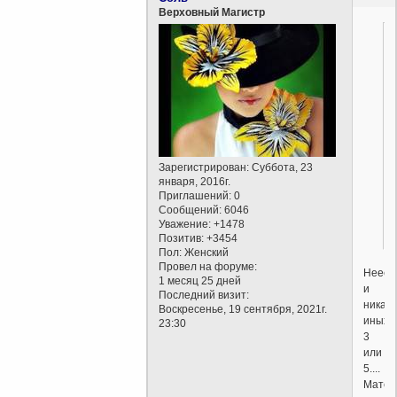
Верховный Магистр
Зарегистрирован
: Суббота, 23
января, 2016г.
Приглашений:
0
Сообщений:
6046
Уважение:
+1478
Позитив:
+3454
Пол:
Женский
Провел на форуме:
Нееее.
1 месяц 25 дней
и
Последний визит:
никаки
Воскресенье, 19 сентября, 2021г.
иных
23:30
3
или
5....
Матем