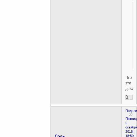
Что
это
доказ
0
Подели
22
Пятниц
5
октября
2018г.
Соль
18:50