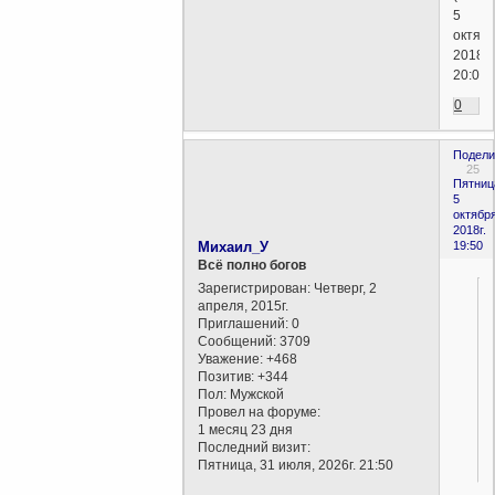
5
октябр
2018г.
20:04)
0
Подели
25
Пятниц
5
октября
2018г.
Михаил_У
19:50
Всё полно богов
Зарегистрирован
: Четверг, 2
апреля, 2015г.
Приглашений:
0
Сообщений:
3709
Уважение:
+468
Позитив:
+344
Пол:
Мужской
Провел на форуме:
1 месяц 23 дня
Последний визит:
Пятница, 31 июля, 2026г. 21:50