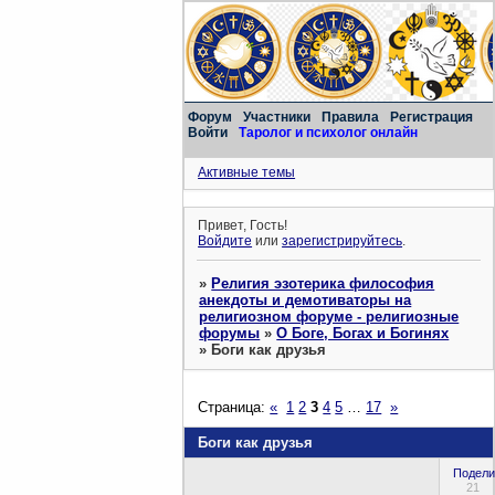
Форум
Участники
Правила
Регистрация
Войти
Таролог и психолог онлайн
Активные темы
Привет, Гость!
Войдите
или
зарегистрируйтесь
.
»
Религия эзотерика философия
анекдоты и демотиваторы на
религиозном форуме - религиозные
форумы
»
О Боге, Богах и Богинях
»
Боги как друзья
Страница:
«
1
2
3
4
5
…
17
»
Боги как друзья
Подели
21