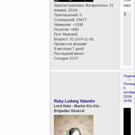
еврей
Зарегистрирован
: Воскресенье, 31
января, 2010г.
0
Приглашений:
0
Сообщений:
25877
Уважение:
+1038
Позитив:
+690
Пол:
Мужской
Возраст:
51
[1974-11-28]
Провел на форуме:
9 месяцев 7 дней
Последний визит:
Сегодня 10:57
Подели
28
Пятниц
5
октября
2018г.
Ruby Ludwig Valentin
19:56
Lord Valet - Markiz Kis-Kis -
Brigadier General