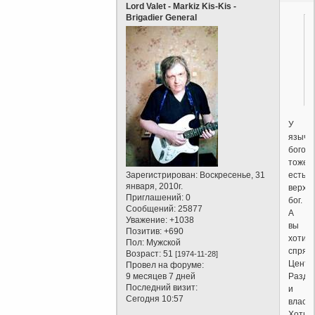
Lord Valet - Markiz Kis-Kis -
Brigadier General
У
языче
богов
тоже
есть
Зарегистрирован
: Воскресенье, 31
января, 2010г.
верхо
Приглашений:
0
бог.
Сообщений:
25877
А
Уважение:
+1038
вы
Позитив:
+690
хотит
Пол:
Мужской
спрят
Возраст:
51
[1974-11-28]
Центр
Провел на форуме:
Разде
9 месяцев 7 дней
Последний визит:
и
Сегодня 10:57
властв
Хотит