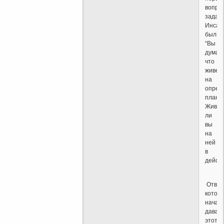
вопрос
задан
Инсай
был
“Вы
думае
что
живет
на
опред
плане
Живет
ли
вы
на
ней
в
дейст
Ответ
котор
начал
дават
этот