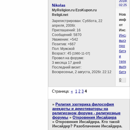
2018г.
Nikolas
02:25
MyReligion.ru EzoKupon.ru
Новая
Religii.net
инфор
Зарегистрирован
: Суббота, 22
от
апреля, 2006г.
Приглашений:
16
Инсай
Сообщений:
5870
Инсай
Уважение:
+542
выска
Позитив:
+667
про
Пол:
Мужской
битко
Возраст:
45
[1980-11-07]
и
Провел на форуме:
тепер
3 месяца 17 дней
выпра
Последний визит:
Воскресенье, 2 августа, 2026г. 22:12
битко
0
Страница:
«
1
2
3
4
»
Религия эзотерика философия
анекдоты и демотиваторы на
религиозном форуме - религиозные
форумы
»
Откровения Инсайдера
»
Откровения Инсайдера. Кто такой
Инсайдер? Разоблачение Инсайдера.