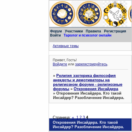
Форум
Участники
Правила
Регистрация
Войти
Таролог и психолог онлайн
Активные темы
Привет, Гость!
Войдите
или
зарегистрируйтесь
.
»
Религия эзотерика философия
анекдоты и демотиваторы на
религиозном форуме - религиозные
форумы
»
Откровения Инсайдера
»
Откровения Инсайдера. Кто такой
Инсайдер? Разоблачение Инсайдера.
Страница:
«
1
2
3
4
Откровения Инсайдера. Кто такой
Инсайдер? Разоблачение Инсайдера.