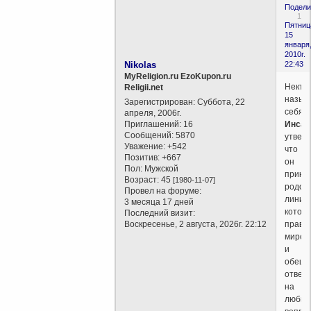
Подели
1
Пятниц
15
января
2010г.
Nikolas
22:43
MyReligion.ru EzoKupon.ru
Некто,
Religii.net
назыв
Зарегистрирован
: Суббота, 22
себя
апреля, 2006г.
Приглашений:
16
Инсай
Сообщений:
5870
утвер
Уважение:
+542
что
Позитив:
+667
он
Пол:
Мужской
прина
Возраст:
45
[1980-11-07]
родов
Провел на форуме:
линии,
3 месяца 17 дней
котор
Последний визит:
Воскресенье, 2 августа, 2026г. 22:12
прави
миром
и
обеща
ответ
на
любы