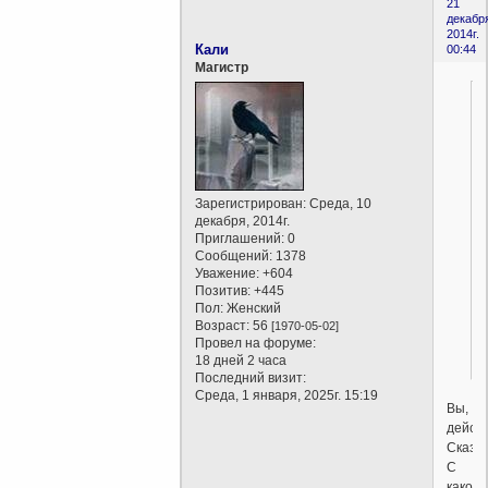
21
декабр
2014г.
Кали
00:44
Магистр
Зарегистрирован
: Среда, 10
декабря, 2014г.
Приглашений:
0
Сообщений:
1378
Уважение:
+604
Позитив:
+445
Пол:
Женский
Возраст:
56
[1970-05-02]
Провел на форуме:
18 дней 2 часа
Последний визит:
Среда, 1 января, 2025г. 15:19
Вы,
дейст
Сказоч
С
какого