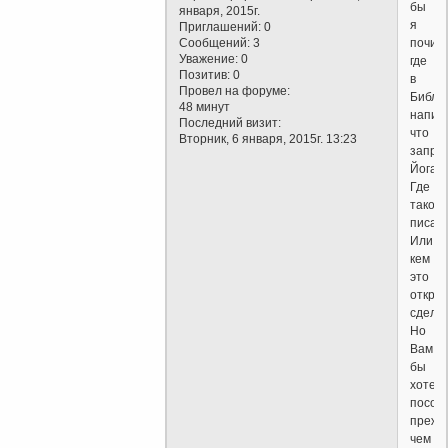
бы
января, 2015г.
я
Приглашений:
0
Сообщений:
3
почит
Уважение:
0
где
Позитив:
0
в
Провел на форуме:
Библи
48 минут
напис
Последний визит:
что
Вторник, 6 января, 2015г. 13:23
запре
Йога?
Где
такое
писан
Или
кем
это
откры
сдела
Но
Вам
бы
хотел
посов
прежд
чем