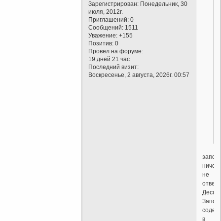
Зарегистрирован
: Понедельник, 30
июля, 2012г.
Приглашений:
0
Сообщений:
1511
Уважение:
+155
Позитив:
0
Провел на форуме:
19 дней 21 час
Последний визит:
Воскресенье, 2 августа, 2026г. 00:57
запов
ничего
не
отверг
Десят
Запов
содер
в