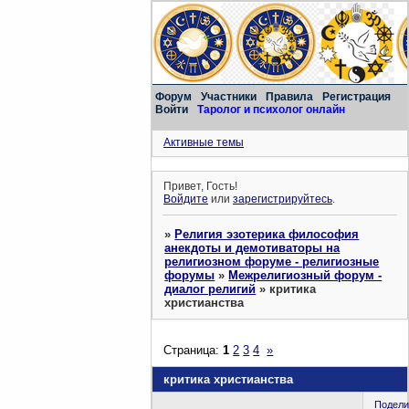
Форум
Участники
Правила
Регистрация
Войти
Таролог и психолог онлайн
Активные темы
Привет, Гость!
Войдите
или
зарегистрируйтесь
.
»
Религия эзотерика философия
анекдоты и демотиваторы на
религиозном форуме - религиозные
форумы
»
Межрелигиозный форум -
диалог религий
»
критика
христианства
Страница:
1
2
3
4
»
критика христианства
Подели