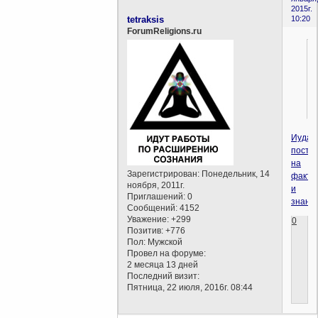
2015г.
tetraksis
10:20
ForumReligions.ru
Иудаи
постр
на
Зарегистрирован
: Понедельник, 14
факта
ноября, 2011г.
и
Приглашений:
0
знани
Сообщений:
4152
Уважение:
+299
0
Позитив:
+776
Пол:
Мужской
Провел на форуме:
2 месяца 13 дней
Последний визит:
Пятница, 22 июля, 2016г. 08:44