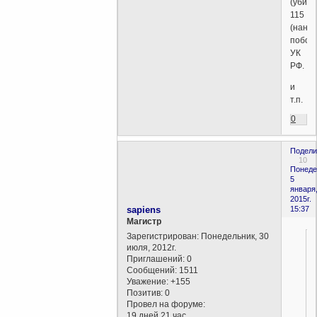
(убийс
115
(нане
побое
УК
РФ.
и
т.п.
0
Подели
10
Понеде
5
января
2015г.
sapiens
15:37
Магистр
Зарегистрирован
: Понедельник, 30
июля, 2012г.
Приглашений:
0
Сообщений:
1511
Уважение:
+155
Позитив:
0
Провел на форуме:
19 дней 21 час