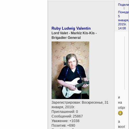
Подели
8
Понеде
5
января
2015г.
Ruby Ludwig Valentin
14:08
Lord Valet - Markiz Kis-Kis -
Brigadier General
и
на
Зарегистрирован
: Воскресенье, 31
января, 2010г.
обрез
Приглашений:
0
Сообщений:
25867
Уважение:
+1038
а
Позитив:
+690
вообщ