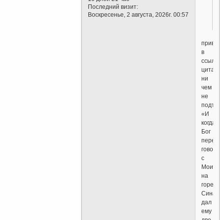
Последний визит:
Воскресенье, 2 августа, 2026г. 00:57
приве
в
ссылк
цитат
ни
чем
не
подтв
«И
когда
Бог
перес
говори
с
Моисе
на
горе
Синай
дал
ему
две