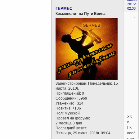
2015г.
ГЕРМЕС
02:38
Космополит на Пути Воина
Зарегистрирован
: Понедельник, 15
марта, 2010г.
Приглашений:
0
Сообщений:
5969
Уважение:
+324
Позитив:
+106
Пол:
Мужской
УК
Провел на форуме:
и
2 месяца 3 дня
ГК
Последний визит:
вообщ
Пятница, 29 июня, 2018г. 09:04
отвер