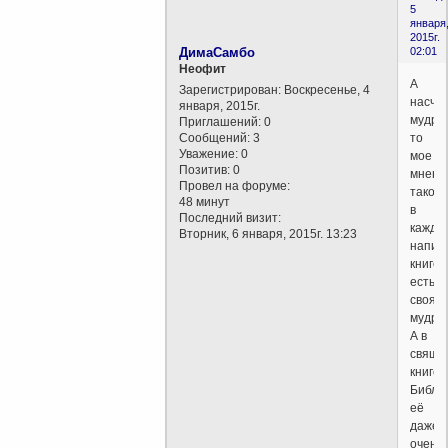
5
января
2015г.
ДимаСамбо
02:01
Неофит
А
Зарегистрирован
: Воскресенье, 4
насче
января, 2015г.
мудро
Приглашений:
0
Сообщений:
3
то
Уважение:
0
мое
Позитив:
0
мнени
Провел на форуме:
такое
48 минут
в
Последний визит:
каждо
Вторник, 6 января, 2015г. 13:23
напис
книге
есть
своя
мудрос
А в
свяще
книге
Библи
её
даже
очень