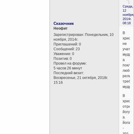
1
Среда,
12
ноября
2014г.
Сказочник
08:18
Неофит
В
Зарегистрирован
: Понедельник, 10
христ
ноября, 2014г.
не
Приглашений:
0
Сообщений:
23
учат
Уважение:
0
мудрос
Позитив:
0
а
Провел на форуме:
покло
5 часов 26 минут
любой
Последний визит:
религ
Воскресенье, 21 октября, 2018г.
требу
15:16
мудрос
В
христ
отриц
йогу,
а
йога
-
это